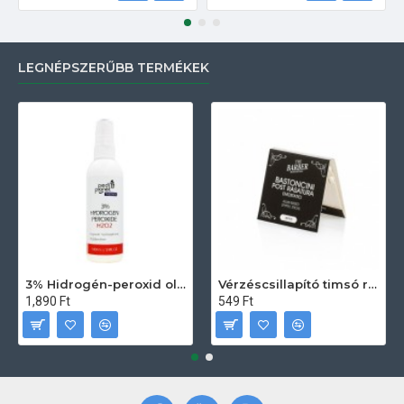
LEGNÉPSZERŰBB TERMÉKEK
3% Hidrogén-peroxid oldat (sebfertőtlenítő) 100ml
Vérzéscsillapító timsó rúd 20db
1,890 Ft
549 Ft