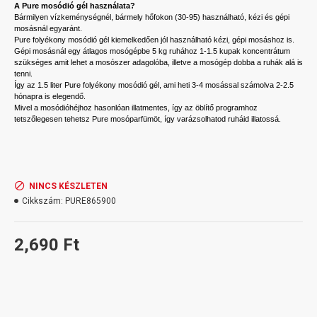
A Pure mosódió gél használata?
Bármilyen vízkeménységnél, bármely hőfokon (30-95) használható, kézi és gépi
mosásnál egyaránt.
Pure folyékony mosódió gél kiemelkedően jól használható kézi, gépi mosáshoz is.
Gépi mosásnál egy átlagos mosógépbe 5 kg ruhához 1-1.5 kupak koncentrátum
szükséges amit lehet a mosószer adagolóba, illetve a mosógép dobba a ruhák alá is
tenni.
Így az 1.5 liter Pure folyékony mosódió gél, ami heti 3-4 mosással számolva 2-2.5
hónapra is elegendő.
Mivel a mosódióhéjhoz hasonlóan illatmentes, így az öblítő programhoz
tetszőlegesen tehetsz Pure mosóparfümöt, így varázsolhatod ruháid illatossá.
NINCS KÉSZLETEN
Cikkszám:
PURE865900
2,690 Ft