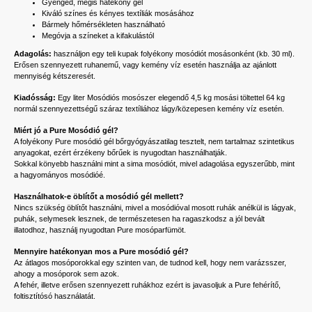
Gyengéd, mégis hatékony gél
Kiváló színes és kényes textíliák mosásához
Bármely hőmérsékleten használható
Megóvja a színeket a kifakulástól
Adagolás:
használjon egy teli kupak folyékony mosódiót mosásonként (kb. 30 ml).
Erősen szennyezett ruhanemű, vagy kemény víz esetén használja az ajánlott
mennyiség kétszeresét.
Kiadósság:
Egy liter Mosódiós mosószer elegendő 4,5 kg mosási töltettel 64 kg
normál szennyezettségű száraz textíliához lágy/közepesen kemény víz esetén.
Miért jó a Pure Mosódió gél?
A folyékony Pure mosódió gél bőrgyógyászatilag tesztelt, nem tartalmaz szintetikus
anyagokat, ezért érzékeny bőrűek is nyugodtan használhatják.
Sokkal könyebb használni mint a sima mosódiót, mivel adagolása egyszerűbb, mint
a hagyományos mosódióé.
Használhatok-e öblítőt a mosódió gél mellett?
Nincs szükség öblítőt használni, mivel a mosódióval mosott ruhák anélkül is lágyak,
puhák, selymesek lesznek, de természetesen ha ragaszkodsz a jól bevált
illatodhoz, használj nyugodtan Pure mosóparfümöt.
Mennyire hatékonyan mos a Pure mosódió gél?
Az átlagos mosóporokkal egy szinten van, de tudnod kell, hogy nem varázsszer,
ahogy a mosóporok sem azok.
A fehér, illetve erősen szennyezett ruhákhoz ezért is javasoljuk a Pure fehérítő,
foltisztítósó használatát.