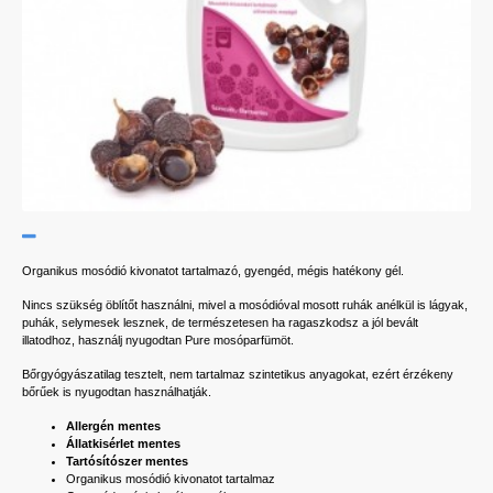
Organikus mosódió kivonatot tartalmazó, gyengéd, mégis hatékony gél.
Nincs szükség öblítőt használni, mivel a mosódióval mosott ruhák anélkül is lágyak,
puhák, selymesek lesznek, de természetesen ha ragaszkodsz a jól bevált
illatodhoz, használj nyugodtan Pure mosóparfümöt.
Bőrgyógyászatilag tesztelt, nem tartalmaz szintetikus anyagokat, ezért érzékeny
bőrűek is nyugodtan használhatják.
Allergén mentes
Állatkisérlet mentes
Tartósítószer mentes
Organikus mosódió kivonatot tartalmaz