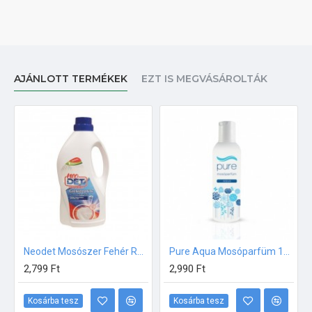
AJÁNLOTT TERMÉKEK
EZT IS MEGVÁSÁROLTÁK
Neodet Mosószer Fehér Ruhákhoz 2500 ml
Pure Aqua Mosóparfüm 100ml
2,799 Ft
2,990 Ft
Kosárba tesz
Kosárba tesz