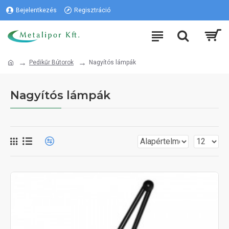
Bejelentkezés
Regisztráció
Pedikűr Bútorok
Nagyítós lámpák
Nagyítós lámpák