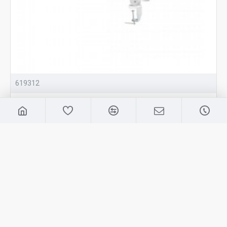
619312
Mega LED Asztali lámpa Pearl Nails
25,900 Ft