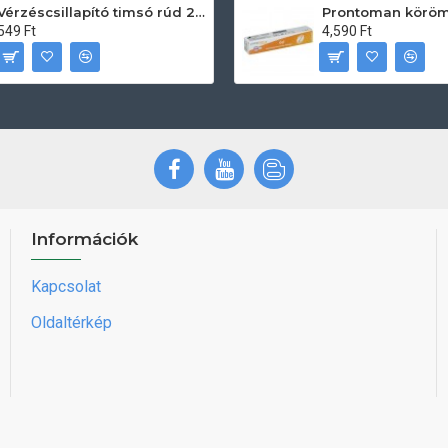
Vérzéscsillapító timsó rúd 20db
549 Ft
4,590 Ft
Információk
Kapcsolat
Oldaltérkép