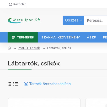
Kezdőlap
Összes
TERMÉKEK
SZAKMAI KEDVEZMÉNY
ÁSZF
FE
Pedikűr Bútorok
Lábtartók, csikók
Lábtartók, csikók
Termék összehasonlítás