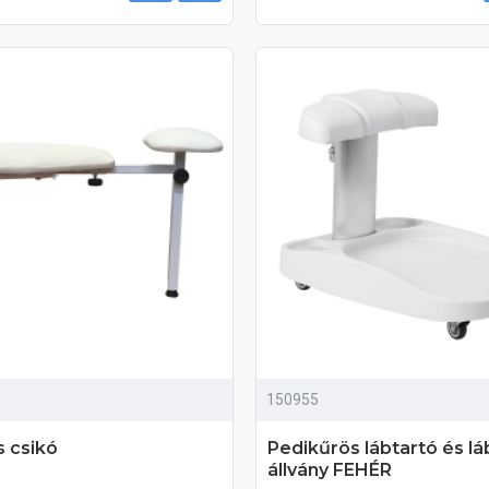
150955
 csikó
Pedikűrös lábtartó és l
állvány FEHÉR