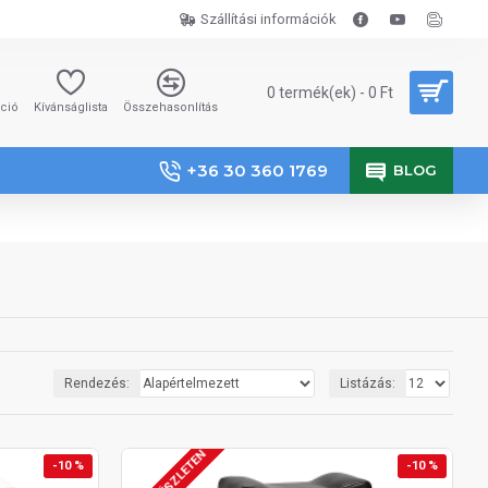
Szállítási információk
0 termék(ek) - 0 Ft
áció
Kívánságlista
Összehasonlítás
+36 30 360 1769
BLOG
Rendezés:
Listázás:
-10 %
-10 %