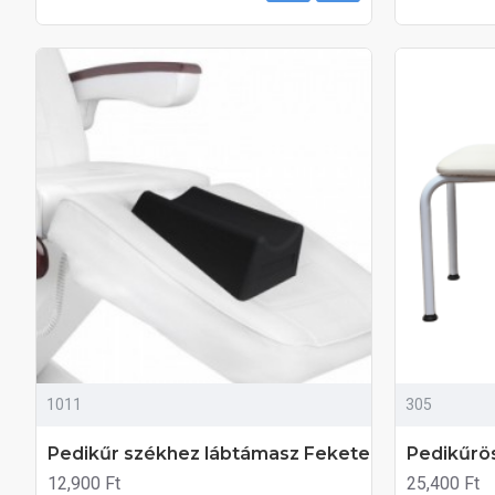
1011
305
Pedikűr székhez lábtámasz Fekete
Pedikűrös
12,900 Ft
25,400 Ft