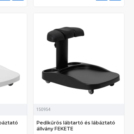
150954
ábáztató
Pedikűrös lábtartó és lábáztató
állvány FEKETE