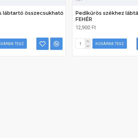
s lábtartó összecsukható
Pedikűrös székhez lábt
FEHÉR
12,900 Ft
OSÁRBA TESZ
KOSÁRBA TESZ