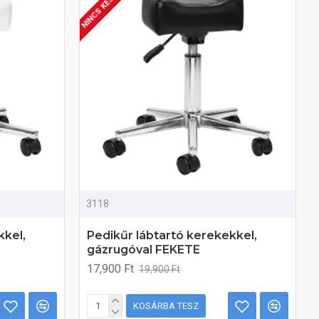
NINCS KÉSZLETEN
3118
kkel,
Pedikűr lábtartó kerekekkel,
gázrugóval FEKETE
17,900 Ft
19,900 Ft
KOSÁRBA TESZ