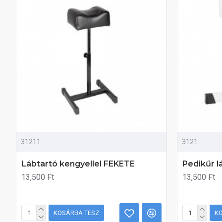
31211
3121
Lábtartó kengyellel FEKETE
Pedikűr l
13,500 Ft
13,500 Ft
KOSÁRBA TESZ
K