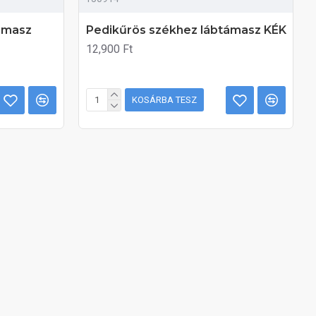
ámasz
Pedikűrös székhez lábtámasz KÉK
12,900 Ft
KOSÁRBA TESZ