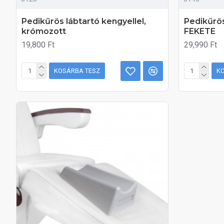
Pedikűrös lábtartó kengyellel,
Pedikűrö
krómozott
FEKETE
19,800 Ft
29,990 Ft
KOSÁRBA TESZ
K