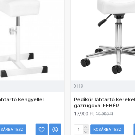
3119
ábtartó kengyellel
Pedikűr lábtartó kereke
gázrugóval FEHÉR
17,900 Ft
19,900 Ft
OSÁRBA TESZ
KOSÁRBA TESZ