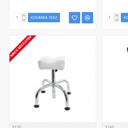
KOSÁRBA TESZ
K
NINCS KÉSZLETEN
3120
3140