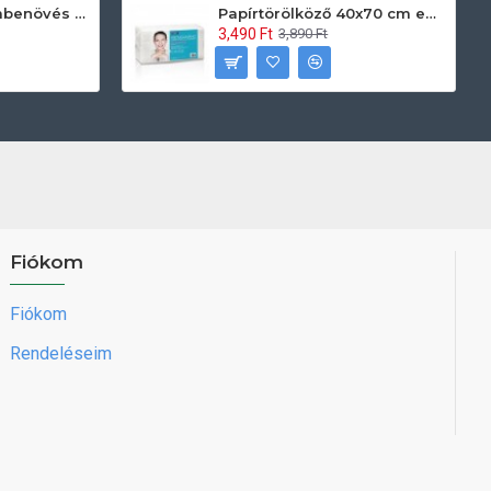
Prontoman körömbenövés kezelő gél tamponáláshoz 20 ml
Papírtörölköző 40x70 cm egyszerhasználatos 60db/csomag
3,490 Ft
3,890 Ft
Fiókom
Fiókom
Rendeléseim