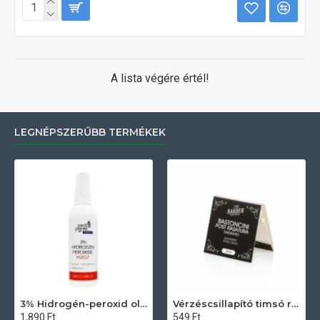
A lista végére értél!
LEGNÉPSZERŰBB TERMÉKEK
3% Hidrogén-peroxid oldat (sebfertőtlenítő) 100ml
Vérzéscsillapító timsó rúd 20db
1,890 Ft
549 Ft