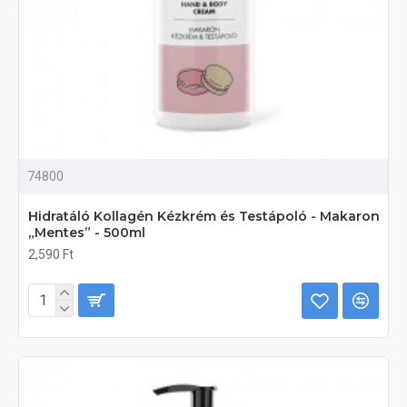
74800
Hidratáló Kollagén Kézkrém és Testápoló - Makaron
„Mentes” - 500ml
2,590 Ft