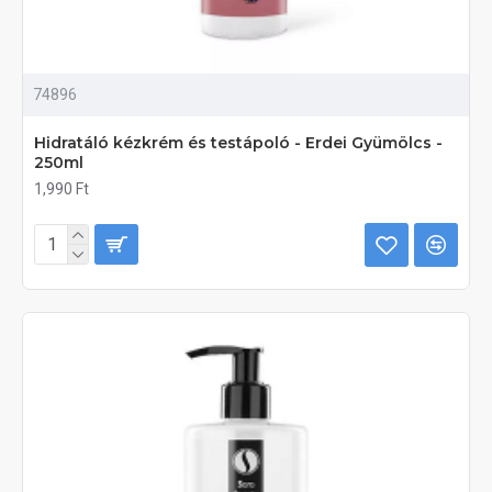
74896
Hidratáló kézkrém és testápoló - Erdei Gyümölcs -
250ml
1,990 Ft