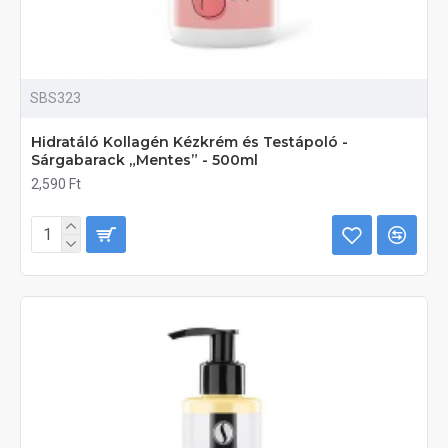
SBS323
Hidratáló Kollagén Kézkrém és Testápoló -
Sárgabarack „Mentes” - 500ml
2,590 Ft