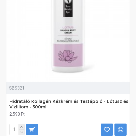
SBS321
Hidratáló Kollagén Kézkrém és Testápoló - Lótusz és
Vízliliom - 500ml
2,590 Ft