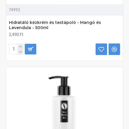
74992
Hidratáló kézkrém és testápoló - Mangó és
Levendula - 500ml
2,490 Ft