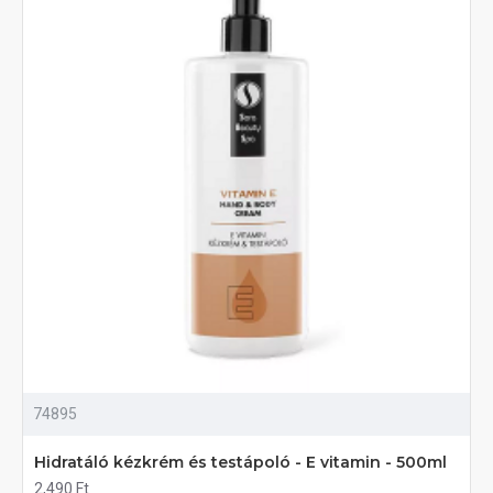
74895
Hidratáló kézkrém és testápoló - E vitamin - 500ml
2,490 Ft