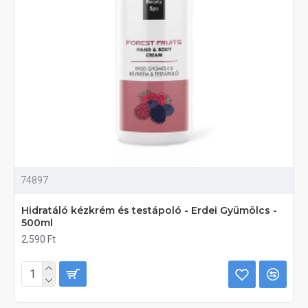
74897
Hidratáló kézkrém és testápoló - Erdei Gyümölcs -
500ml
2,590 Ft