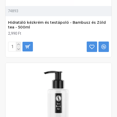
74893
Hidratáló kézkrém és testápoló - Bambusz és Zöld
tea - 500ml
2,990 Ft