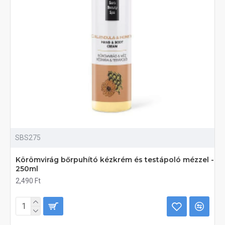
SBS275
Körömvirág bőrpuhító kézkrém és testápoló mézzel -
250ml
2,490 Ft