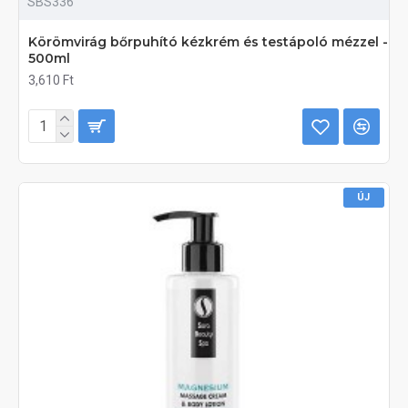
SBS336
Körömvirág bőrpuhító kézkrém és testápoló mézzel -
500ml
3,610 Ft
ÚJ