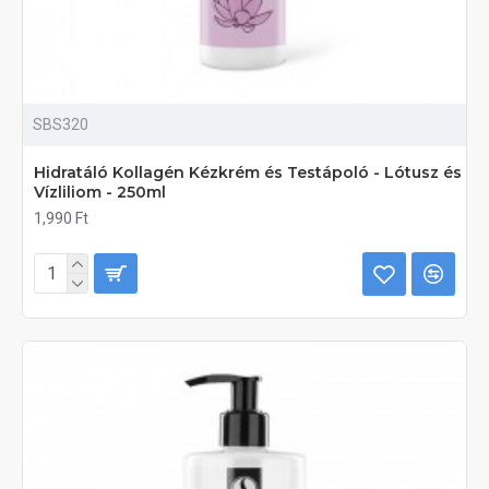
SBS320
Hidratáló Kollagén Kézkrém és Testápoló - Lótusz és
Vízliliom - 250ml
1,990 Ft