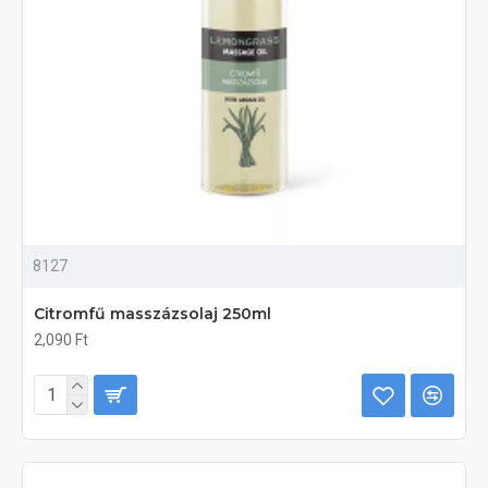
8127
Citromfű masszázsolaj 250ml
2,090 Ft