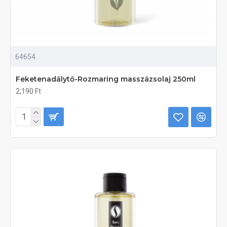
64654
Feketenadálytő-Rozmaring masszázsolaj 250ml
2,190 Ft