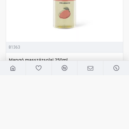
81363
Mangó masszázsolaj 250ml
2,090 Ft