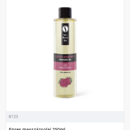
8133
Epres masszázsolaj 250ml