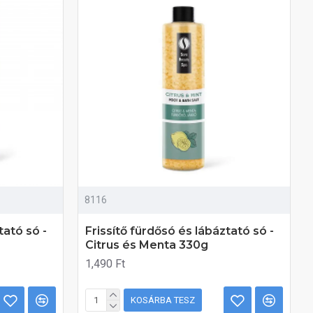
8116
tató só -
Frissítő fürdősó és lábáztató só -
Citrus és Menta 330g
1,490 Ft
KOSÁRBA TESZ