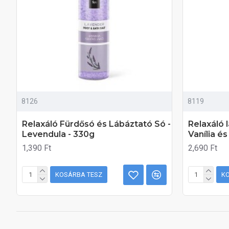
8126
8119
Relaxáló Fürdősó és Lábáztató Só -
Relaxáló 
Levendula - 330g
Vanília é
1,390 Ft
2,690 Ft
KOSÁRBA TESZ
K