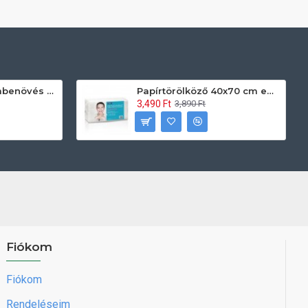
Prontoman körömbenövés kezelő gél tamponáláshoz 20 ml
Papírtörölköző 40x70 cm egyszerhasználatos 60db/csomag
3,490 Ft
3,890 Ft
Fiókom
Fiókom
Rendeléseim