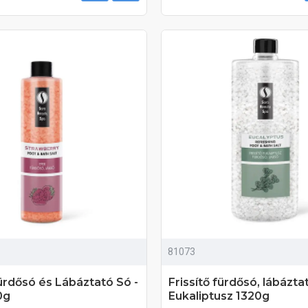
81073
Fürdősó és Lábáztató Só -
Frissítő fürdősó, lábázta
0g
Eukaliptusz 1320g