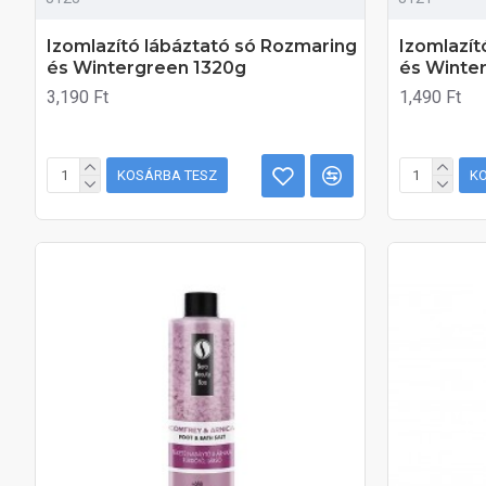
Izomlazító lábáztató só Rozmaring
Izomlazít
és Wintergreen 1320g
és Winte
3,190 Ft
1,490 Ft
KOSÁRBA TESZ
K