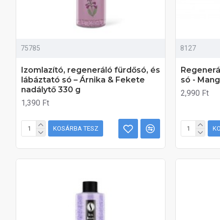
75785
8127
Izomlazító, regeneráló fürdősó, és
Regenerál
lábáztató só – Árnika & Fekete
só - Mang
nadálytő 330 g
2,990 Ft
1,390 Ft
KOSÁRBA TESZ
K