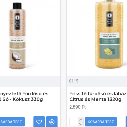
8115
ényeztető Fürdősó és
Frissítő fürdősó és lábáz
 Só - Kókusz 330g
Citrus és Menta 1320g
2,890 Ft
OSÁRBA TESZ
KOSÁRBA TESZ