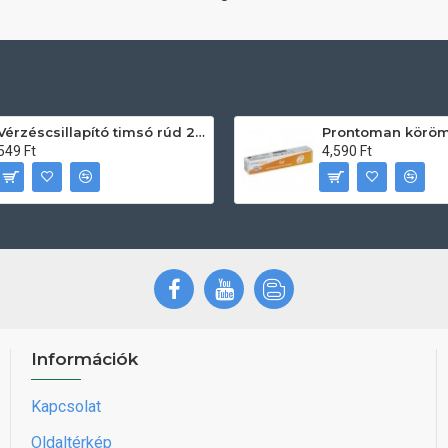
Vérzéscsillapító timsó rúd 20db
549 Ft
4,590 Ft
Információk
Kapcsolat
Oldaltérkép