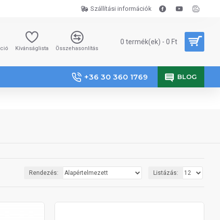
Szállítási információk
0 termék(ek) - 0 Ft
áció
Kívánságlista
Összehasonlítás
+36 30 360 1769
BLOG
Rendezés:
Listázás: