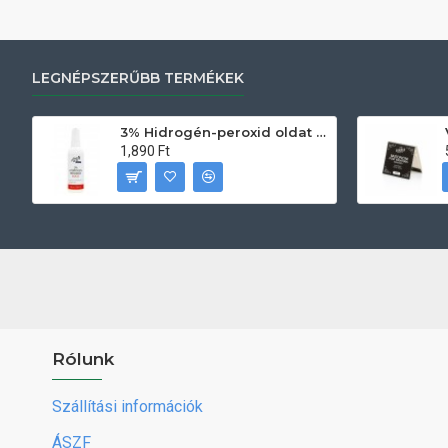
LEGNÉPSZERŰBB TERMÉKEK
3% Hidrogén-peroxid oldat (sebfertőtlenítő) 100ml
1,890 Ft
Rólunk
Szállítási információk
ÁSZF