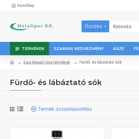
Kezdőlap
Összes
TERMÉKEK
SZAKMAI KEDVEZMÉNY
ÁSZF
FE
Sara Beauty Spa termékek
Fürdő- és lábáztató sók
Fürdő- és lábáztató sók
Termék összehasonlítás