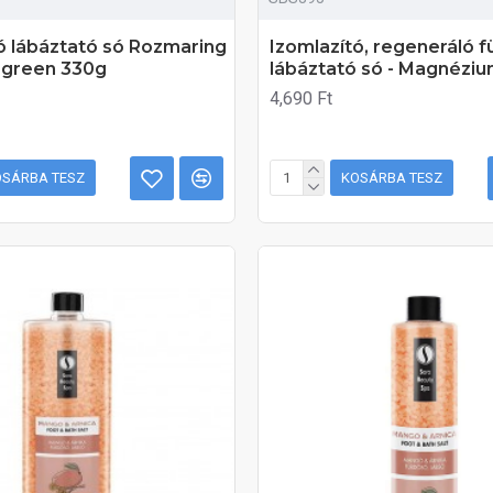
ó lábáztató só Rozmaring
Izomlazító, regeneráló f
rgreen 330g
lábáztató só - Magnézi
4,690 Ft
OSÁRBA TESZ
KOSÁRBA TESZ