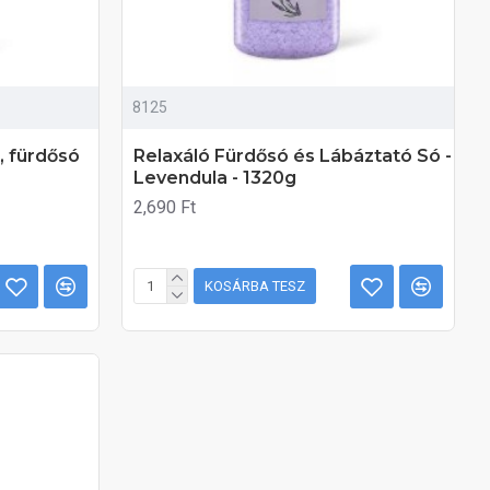
8125
, fürdősó
Relaxáló Fürdősó és Lábáztató Só -
Levendula - 1320g
2,690 Ft
KOSÁRBA TESZ