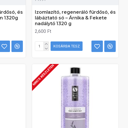
ürdősó, és
Izomlazító, regeneráló fürdősó, és
um 1320g
lábáztató só – Árnika & Fekete
nadálytő 1320 g
2,600 Ft
KOSÁRBA TESZ
NINCS KÉSZLETEN