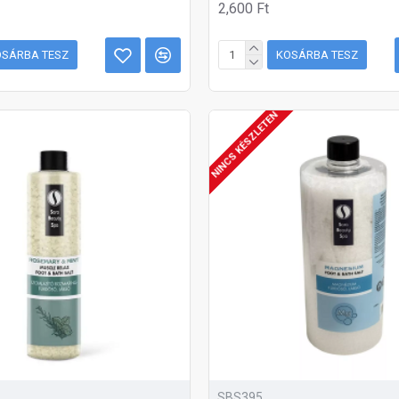
2,600 Ft
OSÁRBA TESZ
KOSÁRBA TESZ
NINCS KÉSZLETEN
SBS395