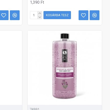
1,390 Ft
KOSÁRBA TESZ
74991