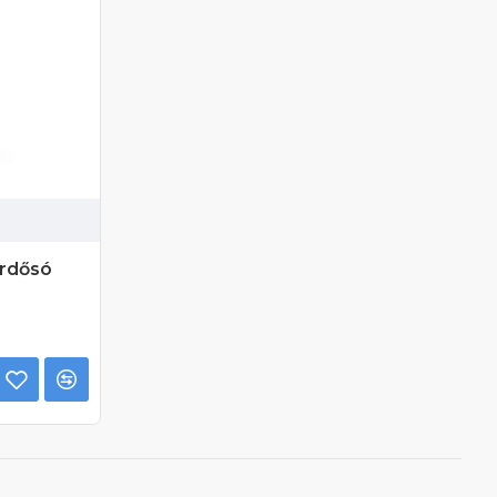
ürdősó