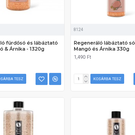
8124
ó fürdősó és lábáztató
Regeneráló lábáztató só
ó & Árnika - 1320g
Mangó és Árnika 330g
1,490 Ft
OSÁRBA TESZ
KOSÁRBA TESZ