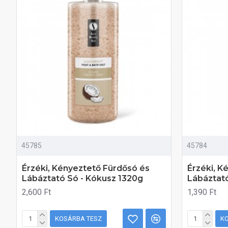
45785
45784
Érzéki, Kényeztető Fürdősó és
Érzéki, K
Lábáztató Só - Kókusz 1320g
Lábáztató
2,600 Ft
1,390 Ft
KOSÁRBA TESZ
K