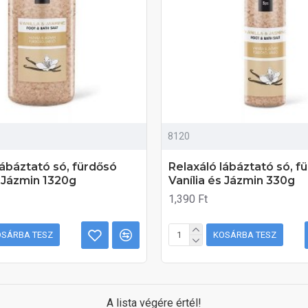
8120
lábáztató só, fürdősó
Relaxáló lábáztató só, f
s Jázmin 1320g
Vanília és Jázmin 330g
1,390 Ft
OSÁRBA TESZ
KOSÁRBA TESZ
A lista végére értél!