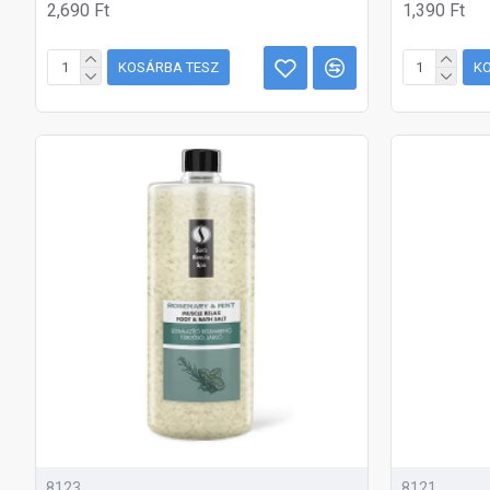
2,690 Ft
1,390 Ft
KOSÁRBA TESZ
K
8123
8121