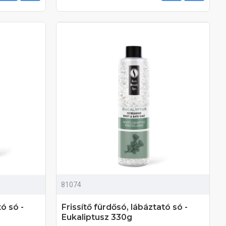
81074
tó só -
Frissítő fürdősó, lábáztató só -
Eukaliptusz 330g