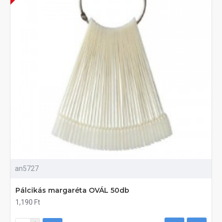
an5727
Pálcikás margaréta OVÁL 50db
1,190 Ft