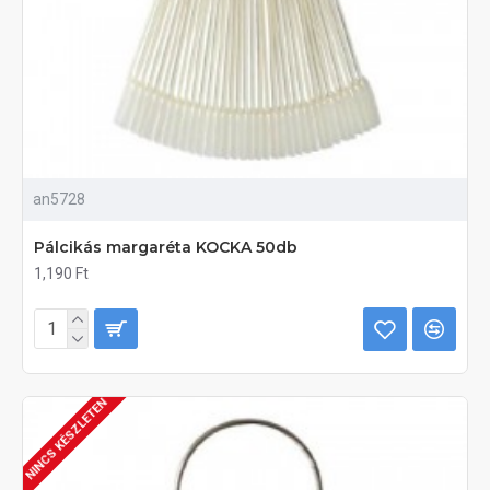
an5728
Pálcikás margaréta KOCKA 50db
1,190 Ft
NINCS KÉSZLETEN