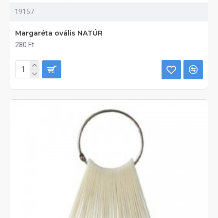
19157
Margaréta ovális NATÚR
280 Ft