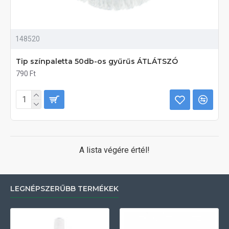
148520
Tip színpaletta 50db-os gyűrűs ÁTLÁTSZÓ
790 Ft
A lista végére értél!
LEGNÉPSZERŰBB TERMÉKEK