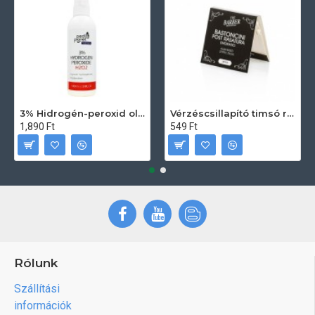
3% Hidrogén-peroxid oldat (sebfertőtlenítő) 100ml
Vérzéscsillapító timsó rúd 20db
1,890 Ft
549 Ft
Rólunk
Szállítási
információk