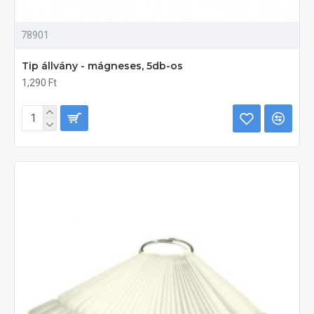
78901
Tip állvány - mágneses, 5db-os
1,290 Ft