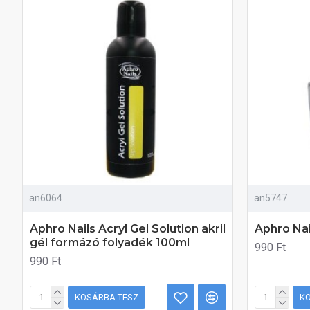
an6064
an5747
Aphro Nails Acryl Gel Solution akril
Aphro Nai
gél formázó folyadék 100ml
990 Ft
990 Ft
KOSÁRBA TESZ
K