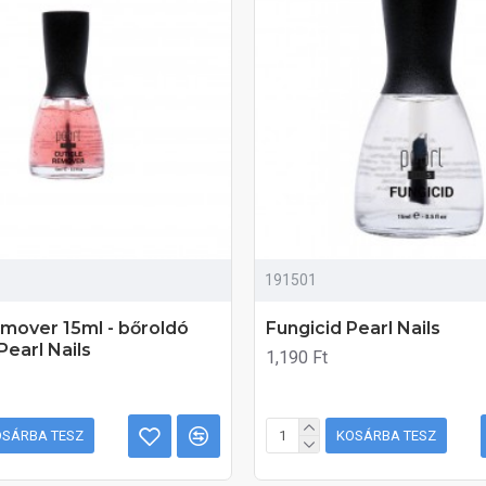
191501
emover 15ml - bőroldó
Fungicid Pearl Nails
Pearl Nails
1,190 Ft
OSÁRBA TESZ
KOSÁRBA TESZ