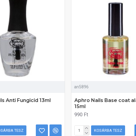
an5896
ls Anti Fungicid 13ml
Aphro Nails Base coat a
15ml
990 Ft
OSÁRBA TESZ
KOSÁRBA TESZ