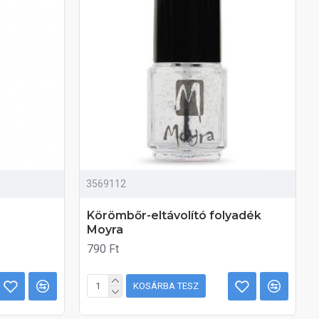
3569112
Körömbőr-eltávolító folyadék
Moyra
790 Ft
KOSÁRBA TESZ