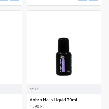
ap005
Aphro Nails Liquid 30ml
1,390 Ft