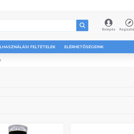
Belépés
Regisztr
LHASZNÁLÁSI FELTÉTELEK
ELÉRHETŐSÉGEINK
k