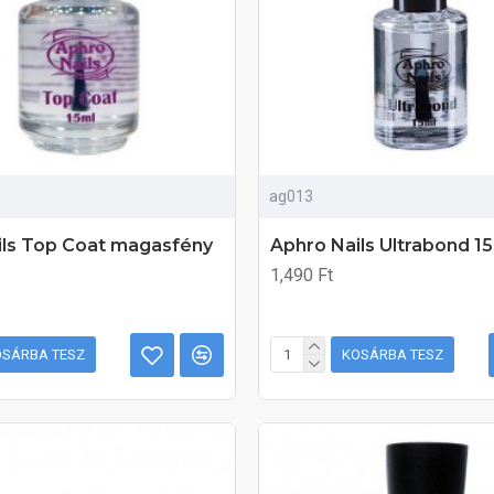
ag013
ils Top Coat magasfény
Aphro Nails Ultrabond 1
1,490 Ft
OSÁRBA TESZ
KOSÁRBA TESZ