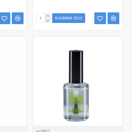
KOSÁRBA TESZ
an5897