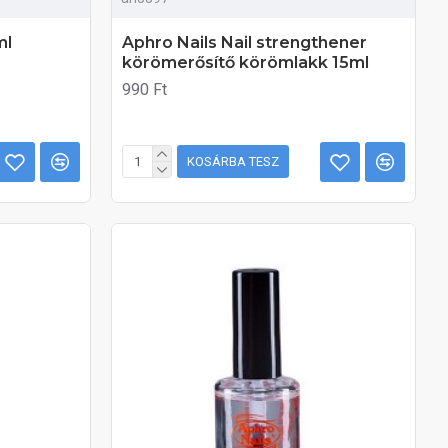
ml
Aphro Nails Nail strengthener
körömerősítő körömlakk 15ml
990 Ft
KOSÁRBA TESZ