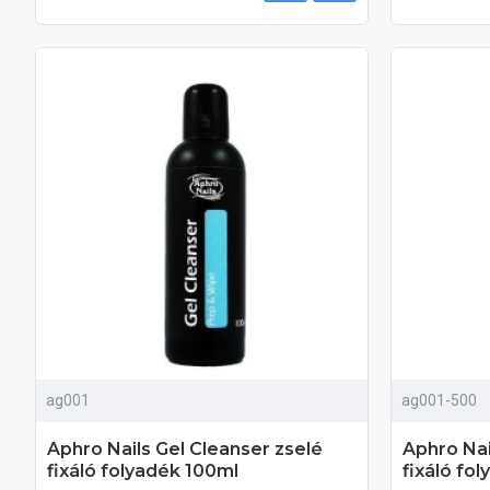
ag001
ag001-500
Aphro Nails Gel Cleanser zselé
Aphro Nai
fixáló folyadék 100ml
fixáló fo