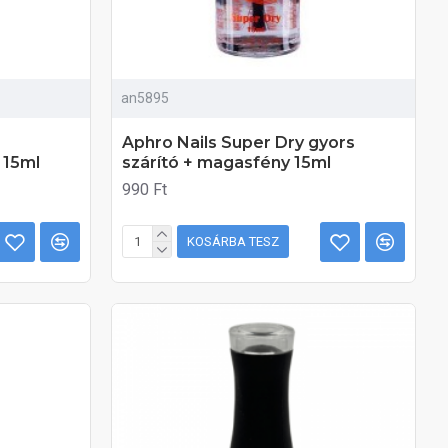
an5895
Aphro Nails Super Dry gyors
 15ml
szárító + magasfény 15ml
990 Ft
KOSÁRBA TESZ