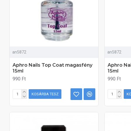
an5872
an5872
Aphro Nails Top Coat magasfény
Aphro Na
15ml
15ml
990 Ft
990 Ft
KOSÁRBA TESZ
K