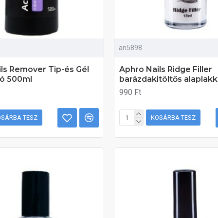
an5898
ls Remover Tip-és Gél
Aphro Nails Ridge Filler
dó 500ml
barázdakitöltős alaplakk
990 Ft
OSÁRBA TESZ
KOSÁRBA TESZ