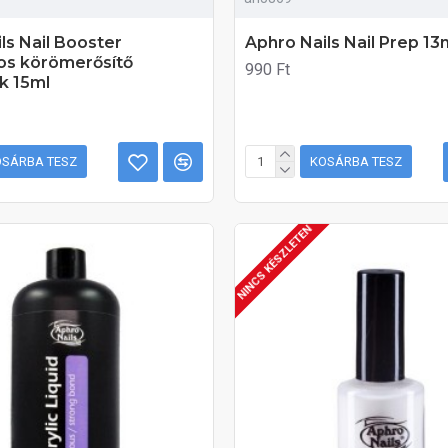
ls Nail Booster
Aphro Nails Nail Prep 13
s körömerősítő
990 Ft
k 15ml
OSÁRBA TESZ
KOSÁRBA TESZ
NINCS KÉSZLETEN