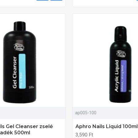
ap005-100
ls Gel Cleanser zselé
Aphro Nails Liquid 100ml
lyadék 500ml
3,590 Ft