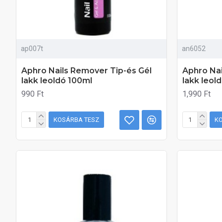
ap007t
an6052
Aphro Nails Remover Tip-és Gél
Aphro Nai
lakk leoldó 100ml
lakk leol
990 Ft
1,990 Ft
KOSÁRBA TESZ
K