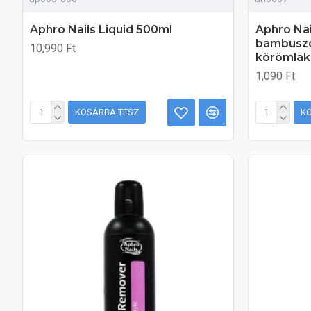
Aphro Nails Liquid 500ml
Aphro Nai
bambuszo
10,990 Ft
körömlak
1,090 Ft
KOSÁRBA TESZ
K