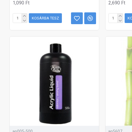
1,090 Ft
2,690 Ft
KOSÁRBA TESZ
K
ap005-500
an5607