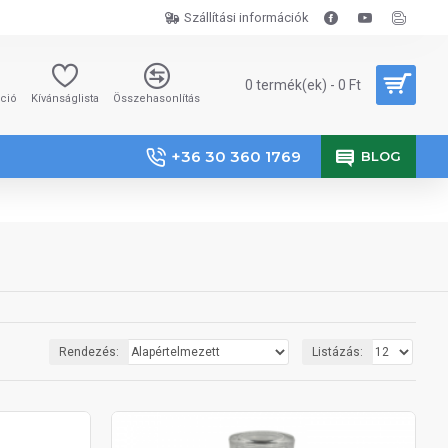
Szállítási információk
0 termék(ek) - 0 Ft
áció
Kívánságlista
Összehasonlítás
+36 30 360 1769
BLOG
Rendezés:
Listázás: