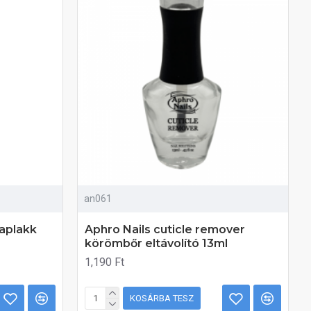
an061
laplakk
Aphro Nails cuticle remover
körömbőr eltávolító 13ml
1,190 Ft
KOSÁRBA TESZ