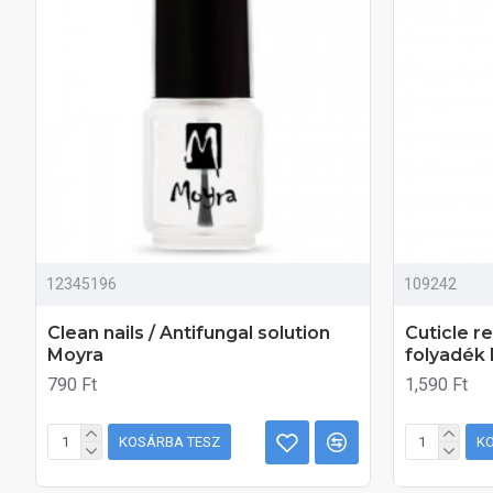
12345196
109242
Clean nails / Antifungal solution
Cuticle r
Moyra
folyadék 
790 Ft
1,590 Ft
KOSÁRBA TESZ
K