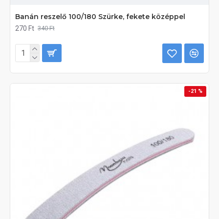
Banán reszelő 100/180 Szürke, fekete középpel
270 Ft
340 Ft
-21 %