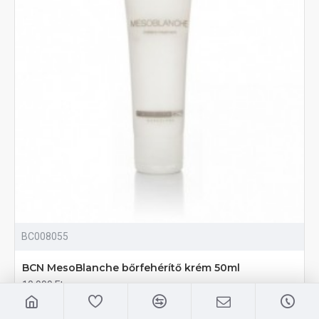
BC008055
BCN MesoBlanche bőrfehérítő krém 50ml
10,999 Ft