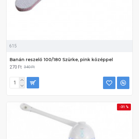
615
Banán reszelő 100/180 Szürke, pink középpel
270 Ft
340 Ft
-31 %