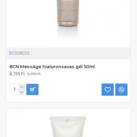
BC008053
BCN MesoAge hialuronsavas gél 50ml
8,799 Ft
9,999 Ft