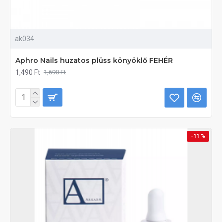
ak034
Aphro Nails huzatos plüss könyöklő FEHÉR
1,490 Ft
1,690 Ft
-11 %