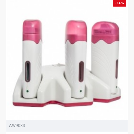
-14 %
AW9083