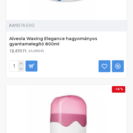
AW9074-EVO
Alveola Waxing Elegance hagyományos
gyantamelegítő 800ml
18,499 Ft
21,999 Ft
-14 %