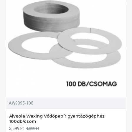
AW9095-100
Alveola Waxing Védőpapír gyantázógéphez
100db/csom
3,599 Ft
4,899 Ft