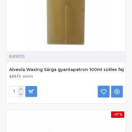
AW9005
Alveola Waxing Sárga gyantapatron 100ml széles fej
449 Ft
699 Ft
-27 %