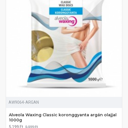
AW9064-ARGAN
Alveola Waxing Classic koronggyanta argán olajjal
1000g
5,199 Ft
5,599 Ft