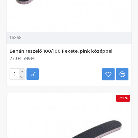
15368
Banán reszelő 100/100 Fekete, pink középpel
270 Ft
340 Ft
-21 %