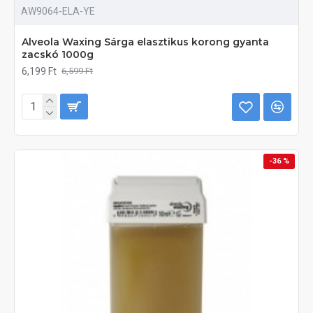
AW9064-ELA-YE
Alveola Waxing Sárga elasztikus korong gyanta
zacskó 1000g
6,199 Ft
6,599 Ft
-36 %