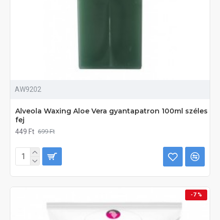
AW9202
Alveola Waxing Aloe Vera gyantapatron 100ml széles
fej
449 Ft
699 Ft
-7 %