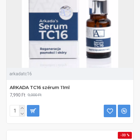
arkadatc16
ARKADA TC16 szérum 11ml
7,990 Ft
9,000 Ft
-33 %