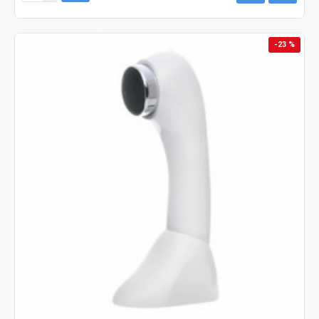
-23 %