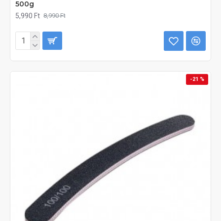
500g
5,990 Ft
8,990 Ft
-21 %