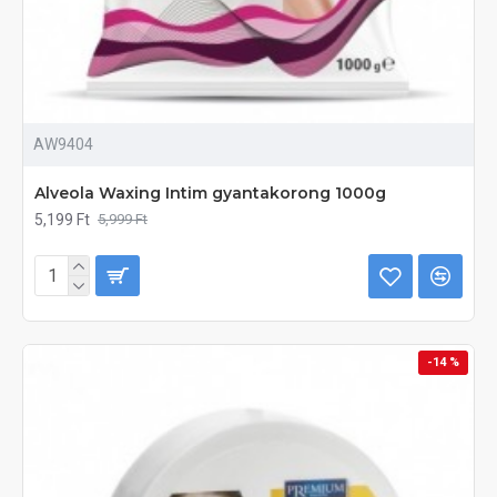
AW9404
Alveola Waxing Intim gyantakorong 1000g
5,199 Ft
5,999 Ft
-14 %