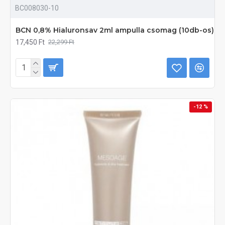
BC008030-10
BCN 0,8% Hialuronsav 2ml ampulla csomag (10db-os)
17,450 Ft
22,299 Ft
-12 %