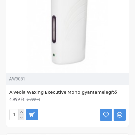
AW9081
Alveola Waxing Executive Mono gyantamelegítő
4,999 Ft
5,799 Ft