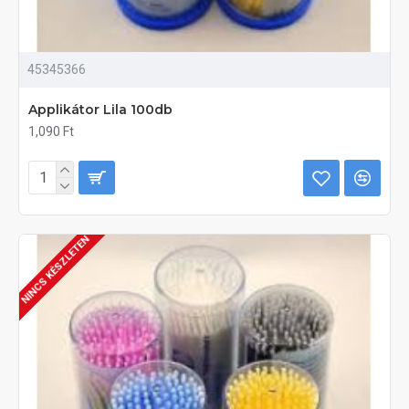
45345366
Applikátor Lila 100db
1,090 Ft
NINCS KÉSZLETEN