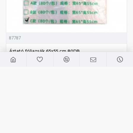
87787
Áztató fóliazsák 65x55 cm 80DB
990 Ft