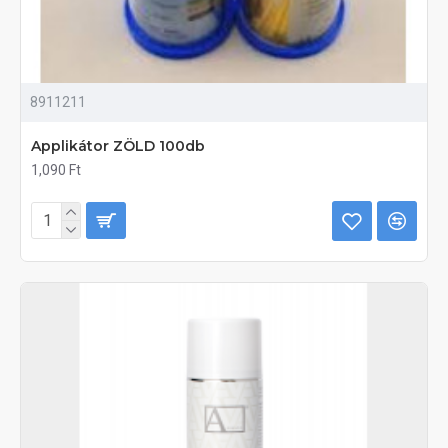
8911211
Applikátor ZÖLD 100db
1,090 Ft