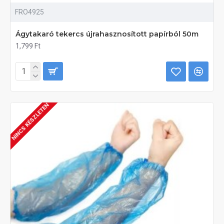
FRO4925
Ágytakaró tekercs újrahasznosított papírból 50m
1,799 Ft
NINCS KÉSZLETEN