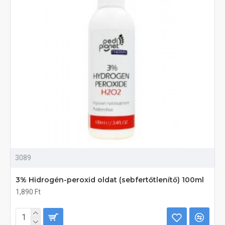
3089
3% Hidrogén-peroxid oldat (sebfertőtlenítő) 100ml
1,890 Ft