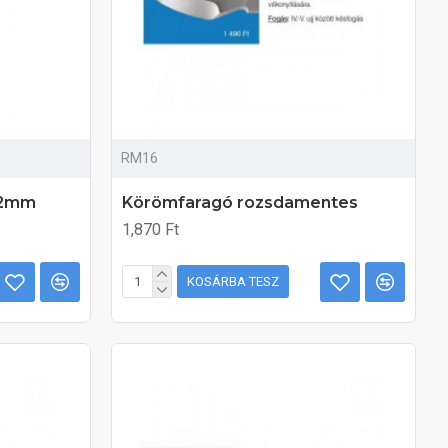
RM16
ó 2mm
Körömfaragó rozsdamentes
1,870 Ft
KOSÁRBA TESZ