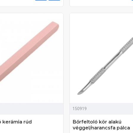
150919
ó kerámia rúd
Bőrfeltoló kör alakú
véggel/narancsfa pálca