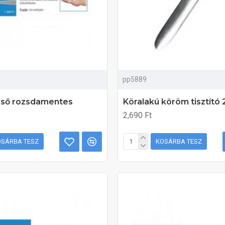
pp5889
véső rozsdamentes
Köralakú köröm tisztít
2,690 Ft
OSÁRBA TESZ
KOSÁRBA TESZ