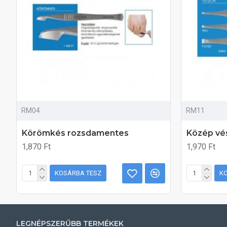
RM04
RM11
Körömkés rozsdamentes
Közép vé
1,870 Ft
1,970 Ft
KOSÁRBA TESZ
K
LEGNÉPSZERŰBB TERMÉKEK