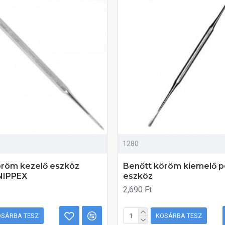
1280
öröm kezelő eszköz
Benőtt köröm kiemelő p
SNIPPEX
eszköz
2,690 Ft
OSÁRBA TESZ
KOSÁRBA TESZ