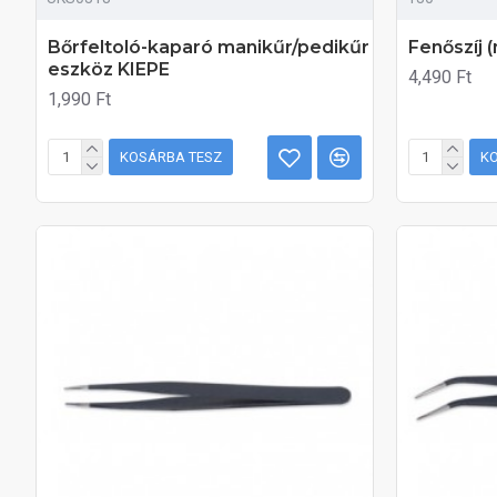
Bőrfeltoló-kaparó manikűr/pedikűr
Fenőszíj 
eszköz KIEPE
4,490 Ft
1,990 Ft
KOSÁRBA TESZ
K