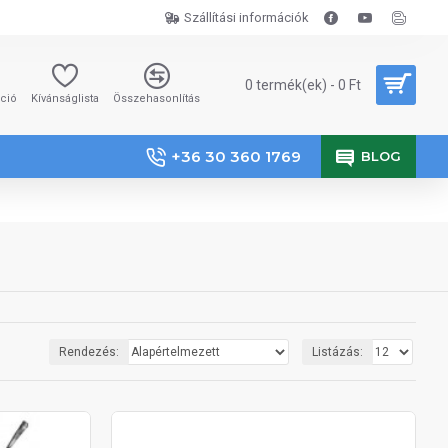
Szállítási információk
0 termék(ek) - 0 Ft
áció
Kívánságlista
Összehasonlítás
+36 30 360 1769
BLOG
Rendezés:
Listázás: