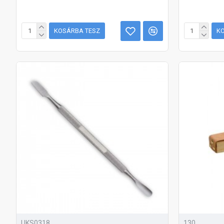
KOSÁRBA TESZ
K
UKS0318
130