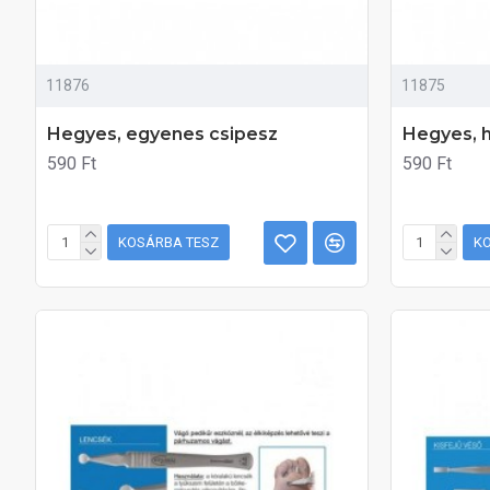
11876
11875
Hegyes, egyenes csipesz
Hegyes, h
590 Ft
590 Ft
KOSÁRBA TESZ
K