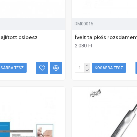
RM00015
ajlított csipesz
Ívelt talpkés rozsdamen
2,080 Ft
OSÁRBA TESZ
KOSÁRBA TESZ