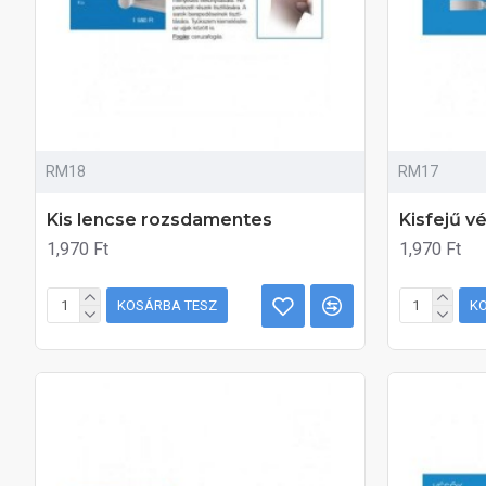
RM18
RM17
Kis lencse rozsdamentes
Kisfejű 
1,970 Ft
1,970 Ft
KOSÁRBA TESZ
K