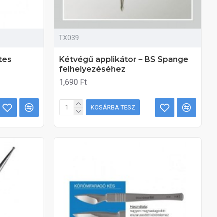
TX039
tes
Kétvégű applikátor – BS Spange
felhelyezéséhez
1,690 Ft
KOSÁRBA TESZ