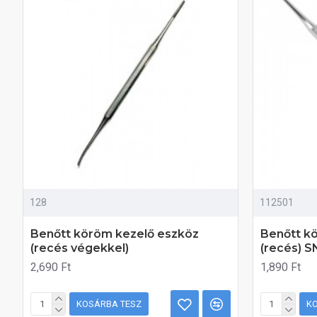
128
112501
Benőtt köröm kezelő eszköz
Benőtt k
(recés végekkel)
(recés) 
2,690 Ft
1,890 Ft
KOSÁRBA TESZ
K