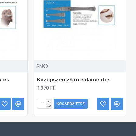
RM09
ntes
Középszemző rozsdamentes
1,970 Ft
KOSÁRBA TESZ