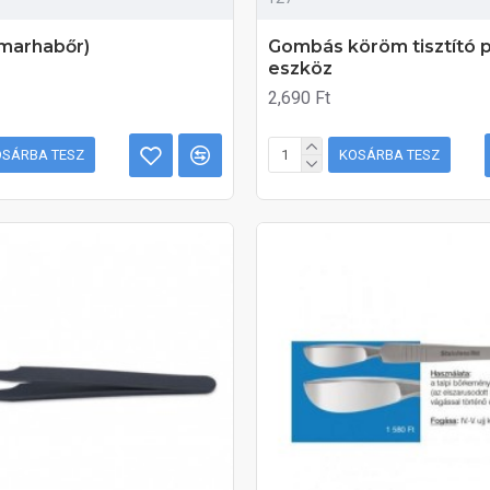
(marhabőr)
Gombás köröm tisztító 
eszköz
2,690 Ft
OSÁRBA TESZ
KOSÁRBA TESZ