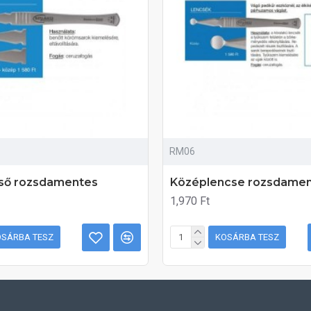
RM06
ső rozsdamentes
Középlencse rozsdame
1,970 Ft
OSÁRBA TESZ
KOSÁRBA TESZ