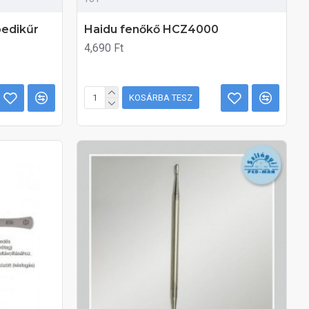
pedikűr
Haidu fenőkő HCZ4000
4,690 Ft
KOSÁRBA TESZ