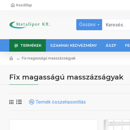
Kezdőlap
Összes
TERMÉKEK
SZAKMAI KEDVEZMÉNY
ÁSZF
FE
Fix magasságú masszázságyak
Fix magasságú masszázságyak
Termék összehasonlítás