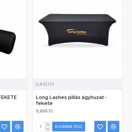
LLA35151
FEKETE
Long Lashes pillás ágyhuzat -
fekete
9,499 Ft
KOSÁRBA TESZ