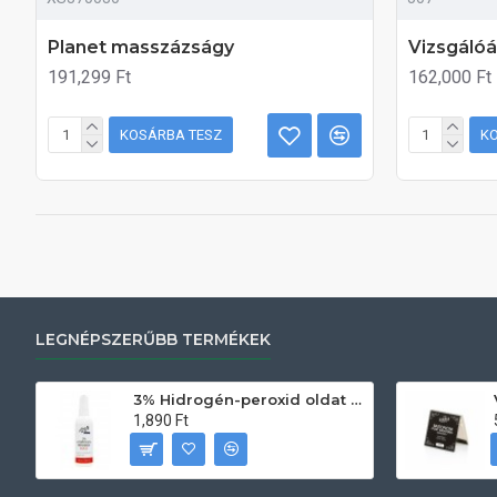
Planet masszázságy
Vizsgálóá
191,299 Ft
162,000 Ft
KOSÁRBA TESZ
K
LEGNÉPSZERŰBB TERMÉKEK
3% Hidrogén-peroxid oldat (sebfertőtlenítő) 100ml
1,890 Ft