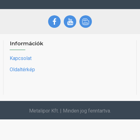
Információk
Kapcsolat
Oldaltérkép
Metalipor Kft. | Minden jog fenntartva.