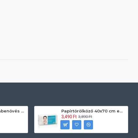
Prontoman körömbenövés kezelő gél tamponáláshoz 20 ml
Papírtörölköző 40x70 cm egyszerhasználatos 60db/csomag
3,490 Ft
3,890 Ft