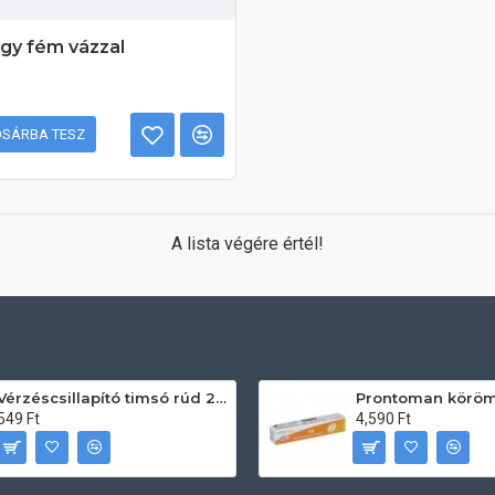
gy fém vázzal
OSÁRBA TESZ
A lista végére értél!
Vérzéscsillapító timsó rúd 20db
549 Ft
4,590 Ft