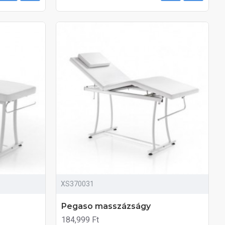
XS370031
Pegaso masszázságy
184,999 Ft