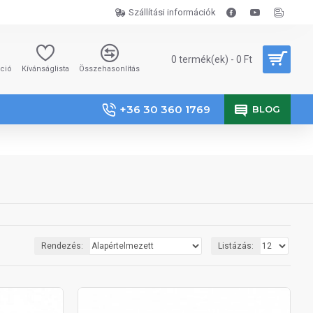
Szállítási információk
0 termék(ek) - 0 Ft
áció
Kívánságlista
Összehasonlítás
+36 30 360 1769
BLOG
Rendezés:
Listázás: