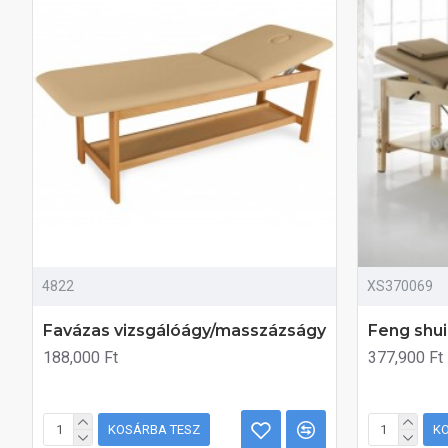
4822
XS370069
Favázas vizsgálóágy/masszázságy
Feng shu
188,000 Ft
377,900 Ft
KOSÁRBA TESZ
K