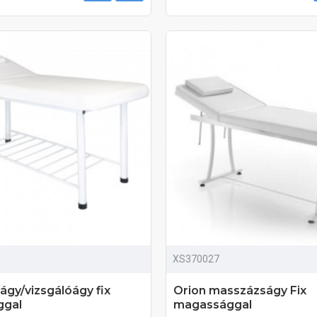
XS370027
gy/vizsgálóágy fix
Orion masszázságy Fix
ggal
magassággal