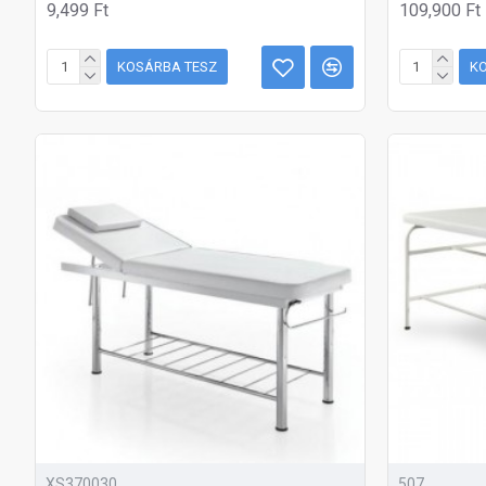
9,499 Ft
109,900 Ft
KOSÁRBA TESZ
K
XS370030
507