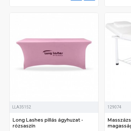
LLA35152
129074
Long Lashes pillás ágyhuzat -
Masszázsá
rózsaszín
magassá