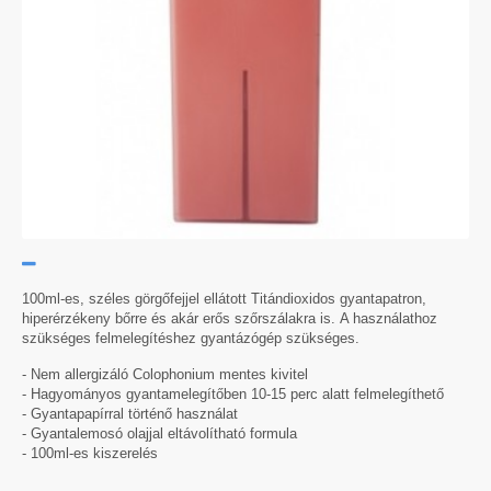
100ml-es, széles görgőfejjel ellátott Titándioxidos gyantapatron,
hiperérzékeny bőrre és akár erős szőrszálakra is. A használathoz
szükséges felmelegítéshez gyantázógép szükséges.
- Nem allergizáló Colophonium mentes kivitel
- Hagyományos gyantamelegítőben 10-15 perc alatt felmelegíthető
- Gyantapapírral történő használat
- Gyantalemosó olajjal eltávolítható formula
- 100ml-es kiszerelés