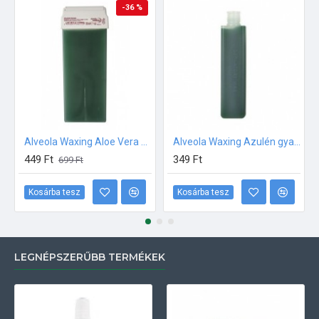
-36 %
Alveola Waxing Aloe Vera gyantapatron 100ml széles fej
Alveola Waxing Azulén gyantapatron közepes 30ml
449 Ft
349 Ft
699 Ft
Kosárba tesz
Kosárba tesz
LEGNÉPSZERŰBB TERMÉKEK