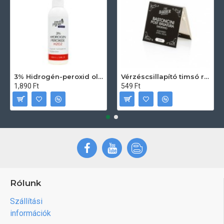
3% Hidrogén-peroxid oldat (sebfertőtlenítő) 100ml
Vérzéscsillapító timsó rúd 20db
1,890 Ft
549 Ft
Rólunk
Szállítási
információk