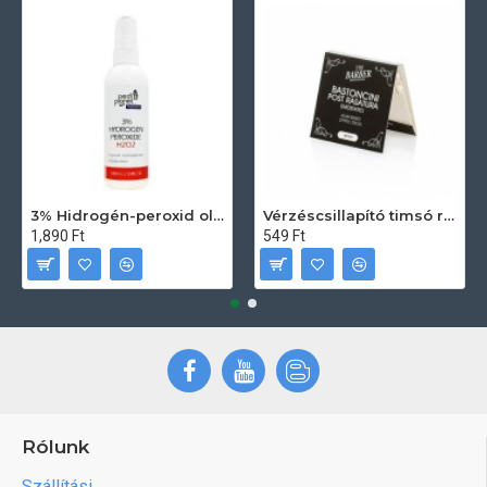
3% Hidrogén-peroxid oldat (sebfertőtlenítő) 100ml
Vérzéscsillapító timsó rúd 20db
1,890 Ft
549 Ft
Rólunk
Szállítási