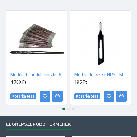
Medihalter indulókészlet 6 különböző méretű pengével
Medihalter szike FIRST BLADES #1 méret 1db
4,700 Ft
195 Ft
Kosárba tesz
Kosárba tesz
LEGNÉPSZERŰBB TERMÉKEK