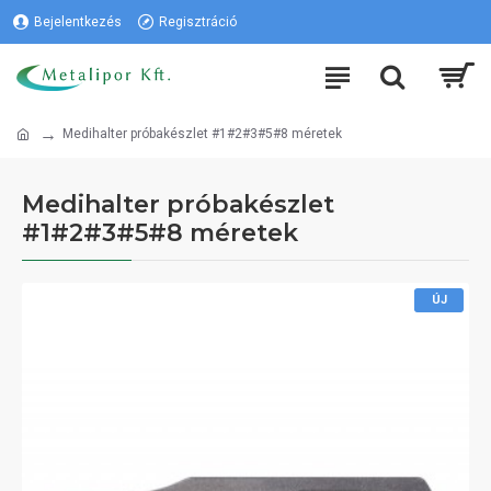
Bejelentkezés
Regisztráció
Medihalter próbakészlet #1#2#3#5#8 méretek
Medihalter próbakészlet
#1#2#3#5#8 méretek
ÚJ