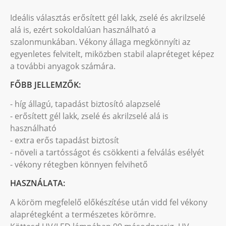
Ideális választás erősített gél lakk, zselé és akrilzselé
alá is, ezért sokoldalúan használható a
szalonmunkában. Vékony állaga megkönnyíti az
egyenletes felvitelt, miközben stabil alapréteget képez
a további anyagok számára.
FŐBB JELLEMZŐK:
- híg állagú, tapadást biztosító alapzselé
- erősített gél lakk, zselé és akrilzselé alá is
használható
- extra erős tapadást biztosít
- növeli a tartósságot és csökkenti a felválás esélyét
- vékony rétegben könnyen felvihető
HASZNÁLATA:
A köröm megfelelő előkészítése után vidd fel vékony
alaprétegként a természetes körömre.