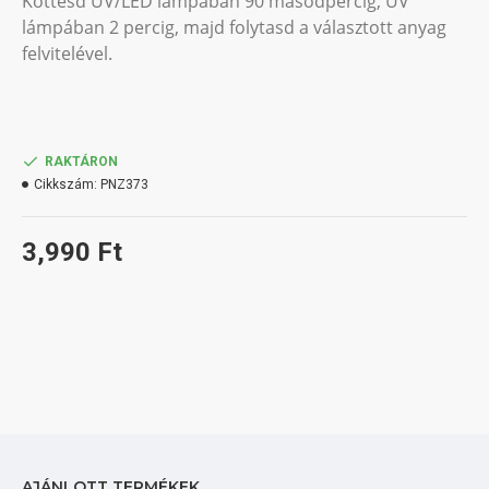
Köttesd UV/LED lámpában 90 másodpercig, UV
lámpában 2 percig, majd folytasd a választott anyag
felvitelével.
RAKTÁRON
Cikkszám:
PNZ373
3,990 Ft
AJÁNLOTT TERMÉKEK