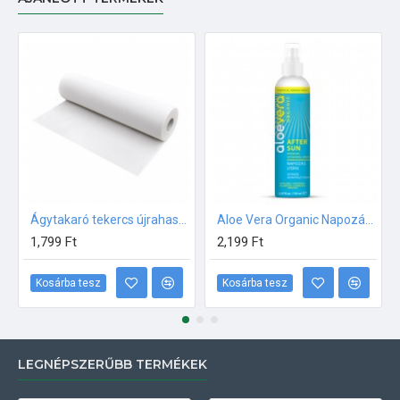
Ágytakaró tekercs újrahasznosított papírból 50m
Aloe Vera Organic Napozás utáni intenzív hidratáló spray 150ml
1,799 Ft
2,199 Ft
Kosárba tesz
Kosárba tesz
LEGNÉPSZERŰBB TERMÉKEK