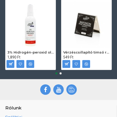
3% Hidrogén-peroxid oldat (sebfertőtlenítő) 100ml
Vérzéscsillapító timsó rúd 20db
1,890 Ft
549 Ft
Rólunk