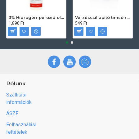
3% Hidrogén-peroxid oldat (sebfertőtlenítő) 100ml
Vérzéscsillapító timsó rúd 20db
1,890 Ft
549 Ft
Rólunk
Szállítási
információk
ÁSZF
Felhasználási
feltételek