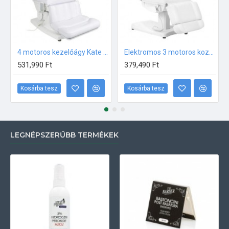
4 motoros kezelőágy Kate FEHÉR
Elektromos 3 motoros kozmetikai ágy FEHÉR
531,990 Ft
379,490 Ft
Kosárba tesz
Kosárba tesz
LEGNÉPSZERŰBB TERMÉKEK