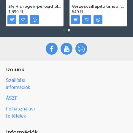
3% Hidrogén-peroxid oldat (sebfertőtlenítő) 100ml
Vérzéscsillapító timsó rúd 20db
1,890 Ft
549 Ft
Rólunk
Szállítási
információk
ÁSZF
Felhasználási
feltételek
Információk