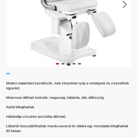
Modern kialakítású kezelőszék, mely kényelmet nyújt a vendégnek és a kezelőnek
egyaránt.
Motorosan állítható funkciók: magasság, háttámla, ülés dőlésszög.
Karfái felhajthatóak.
Háttámlája vízszines pozícióba állízható.
Lábtartói hosszabbíthatóak marokcsavarral és oldalra egy mozdulatta kihajthatóak
90 fokban.