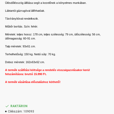
Ülésdőlésszög állítása segít a kezelőnek a kényelmes munkában.
Lábtartói gázrugóval állíhhatóak.
Távírányítóval rendelkezik.
Műbőr borítás. Szín: fehér.
Méretek: teljes hossz: 178 cm, teljes szélesség: 79 cm, ülőszélesség: 56 cm,
ülőmagasság: 60-91 cm.
Talp méretek: 93x61 cm.
Terhelhetőség: 150 kg. Nettó súly: 70 kg.
Doboz méretek: 162x63x62 cm.
A termék szállítási költsége a rendelés visszaigazolásakor kerül
felszámításra: bruttó 15.990 Ft.
A termék vásárlása előutaláshoz köthető!
RAKTÁRON
Cikkszám:
109093