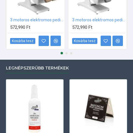
3 motoros elektromos pedikűrszék CAPPUCCINO
3 motoros elektromos pedikűrszék SZÜRKE
572,990 Ft
572,990 Ft
Kosárba tesz
Kosárba tesz
LEGNÉPSZERŰBB TERMÉKEK