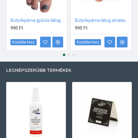
Bütyökpárna gyűrűs lábujj elválasztóval, Gel Direct Extra Light, szilikon 1db (7107)
Bütyökpárna lábujj elválasztóval, Gel Direct Extra, szilikon 1db (7108)
990 Ft
990 Ft
Kosárba tesz
Kosárba tesz
LEGNÉPSZERŰBB TERMÉKEK