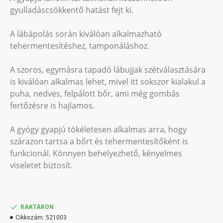
gyulladáscsökkentő hatást fejt ki.
A lábápolás során kiválóan alkalmazható
tehermentesítéshez, tamponáláshoz.
A szoros, egymásra tapadó lábujjak szétválasztására
is kiválóan alkalmas lehet, mivel itt sokszor kialakul a
puha, nedves, felpálott bőr, ami még gombás
fertőzésre is hajlamos.
A gyógy gyapjú tökéletesen alkalmas arra, hogy
szárazon tartsa a bőrt és tehermentesítőként is
funkcionál. Könnyen behelyezhető, kényelmes
viseletet biztosít.
RAKTÁRON
Cikkszám:
521003