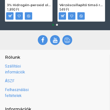
3% Hidrogén-peroxid oldat (sebfertőtlenítő) 100ml
Vérzéscsillapító timsó rúd 20db
1,890 Ft
549 Ft
Rólunk
Szállítási
információk
ÁSZF
Felhasználási
feltételek
Információk