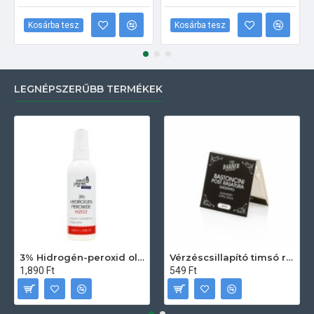
Kosárba tesz
Kosárba tesz
LEGNÉPSZERŰBB TERMÉKEK
3% Hidrogén-peroxid oldat (sebfertőtlenítő) 100ml
Vérzéscsillapító timsó rúd 20db
1,890 Ft
549 Ft