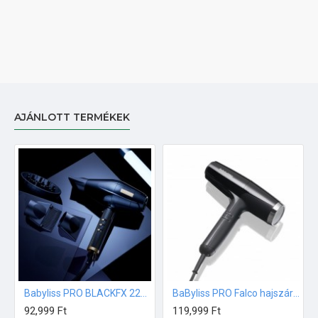
AJÁNLOTT TERMÉKEK
Babyliss PRO BLACKFX 2200W Digitális hajszárító
BaByliss PRO Falco hajszárító 2000W fekete-ezüst
92,999 Ft
119,999 Ft