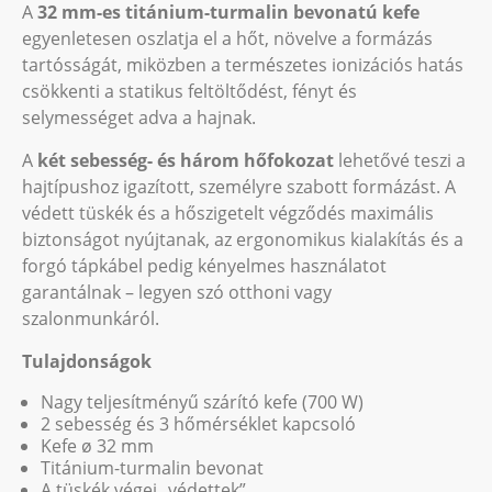
A
32 mm-es titánium-turmalin bevonatú kefe
egyenletesen oszlatja el a hőt, növelve a formázás
tartósságát, miközben a természetes ionizációs hatás
csökkenti a statikus feltöltődést, fényt és
selymességet adva a hajnak.
A
két sebesség- és három hőfokozat
lehetővé teszi a
hajtípushoz igazított, személyre szabott formázást. A
védett tüskék és a hőszigetelt végződés maximális
biztonságot nyújtanak, az ergonomikus kialakítás és a
forgó tápkábel pedig kényelmes használatot
garantálnak – legyen szó otthoni vagy
szalonmunkáról.
Tulajdonságok
Nagy teljesítményű szárító kefe (700 W)
2 sebesség és 3 hőmérséklet kapcsoló
Kefe ø 32 mm
Titánium-turmalin bevonat
A tüskék végei „védettek”