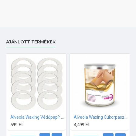
AJÁNLOTT TERMÉKEK
Alveola Waxing Védőpapír gyantázógéphez 10db/csom
Alveola Waxing Cukorpaszta 1000gr
599 Ft
4,499 Ft