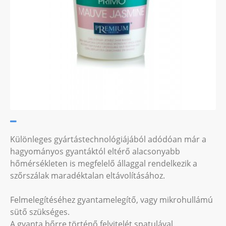
Különleges gyártástechnológiájából adódóan már a
hagyományos gyantáktól eltérő alacsonyabb
hőmérsékleten is megfelelő állaggal rendelkezik a
szőrszálak maradéktalan eltávolításához.
Felmelegítéséhez gyantamelegítő, vagy mikrohullámú
sütő szükséges.
A gyanta bőrre történő felvitelét spatulával,