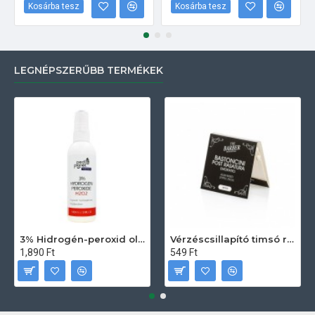
Kosárba tesz
Kosárba tesz
LEGNÉPSZERŰBB TERMÉKEK
3% Hidrogén-peroxid oldat (sebfertőtlenítő) 100ml
Vérzéscsillapító timsó rúd 20db
1,890 Ft
549 Ft