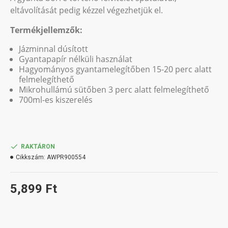
eltávolítását pedig kézzel végezhetjük el.
Termékjellemzők:
Jázminnal dúsított
Gyantapapír nélküli használat
Hagyományos gyantamelegítőben 15-20 perc alatt
felmelegíthető
Mikrohullámú sütőben 3 perc alatt felmelegíthető
700ml-es kiszerelés
RAKTÁRON
Cikkszám:
AWPR900554
5,899 Ft