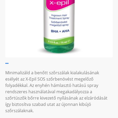
Minimalizáld a benőtt szőrszálak kialakulásának
esélyét az X-Epil SOS szőrbenövést megelőző
folyadékkal. Az enyhén hámlasztó hatású spray
rendszeres használatával megakadályozza a
szőrtüszők bőrre kivezető nyílásának az elzáródását
így biztosítva szabad utat az újonnan kibújó
szőrszálaknak.