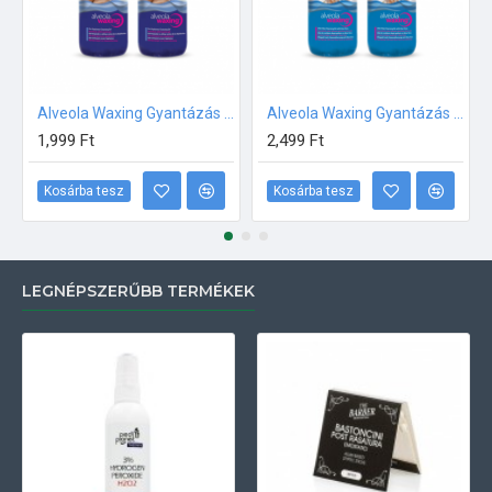
Alveola Waxing Gyantázás előtti tisztító gél 2x300ml
Alveola Waxing Gyantázás utáni lemosó olaj Aloe Vera-val 2x300ml
1,999 Ft
2,499 Ft
Kosárba tesz
Kosárba tesz
LEGNÉPSZERŰBB TERMÉKEK