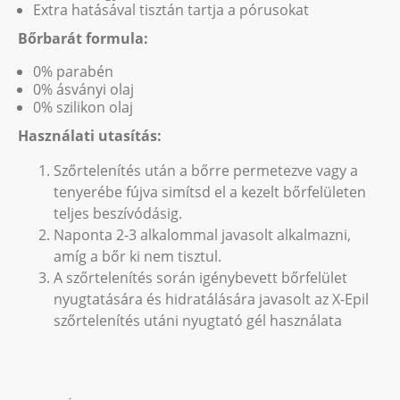
Extra hatásával tisztán tartja a pórusokat
Bőrbarát formula:
0% parabén
0% ásványi olaj
0% szilikon olaj
Használati utasítás:
Szőrtelenítés után a bőrre permetezve vagy a
tenyerébe fújva simítsd el a kezelt bőrfelületen
teljes beszívódásig.
Naponta 2-3 alkalommal javasolt alkalmazni,
amíg a bőr ki nem tisztul.
A szőrtelenítés során igénybevett bőrfelület
nyugtatására és hidratálására javasolt az X-Epil
szőrtelenítés utáni nyugtató gél használata