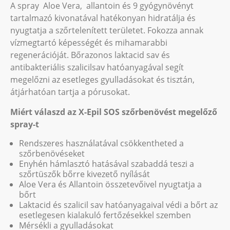
A spray Aloe Vera, allantoin és 9 gyógynövényt
tartalmazó kivonatával hatékonyan hidratálja és
nyugtatja a szőrtelenített területet. Fokozza annak
vízmegtartó képességét és mihamarabbi
regenerációját. Bőrazonos laktacid sav és
antibakteriális szalicilsav hatóanyagával segít
megelőzni az esetleges gyulladásokat és tisztán,
átjárhatóan tartja a pórusokat.
Miért válaszd az X-Epil SOS szőrbenövést megelőző
spray-t
Rendszeres használatával csökkentheted a
szőrbenövéseket
Enyhén hámlasztó hatásával szabaddá teszi a
szőrtüszők bőrre kivezető nyílását
Aloe Vera és Allantoin összetevőivel nyugtatja a
bőrt
Laktacid és szalicil sav hatóanyagaival védi a bőrt az
esetlegesen kialakuló fertőzésekkel szemben
Mérsékli a gyulladásokat