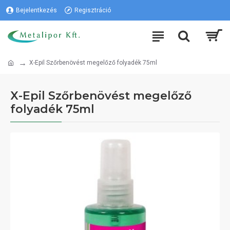
Bejelentkezés
Regisztráció
X-Epil Szőrbenövést megelőző folyadék 75ml
X-Epil Szőrbenövést megelőző
folyadék 75ml