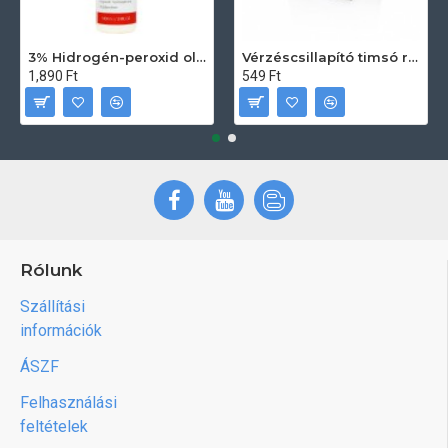
3% Hidrogén-peroxid oldat (sebfertőtlenítő) 100ml
Vérzéscsillapító timsó rúd 20db
1,890 Ft
549 Ft
Rólunk
Szállítási
információk
ÁSZF
Felhasználási
feltételek