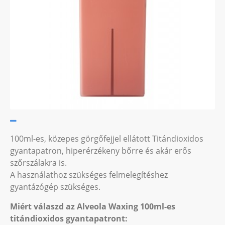
100ml-es, közepes görgőfejjel ellátott Titándioxidos
gyantapatron, hiperérzékeny bőrre és akár erős
szőrszálakra is.
A használathoz szükséges felmelegítéshez
gyantázógép szükséges.
Miért válaszd az Alveola Waxing 100ml-es
titándioxidos gyantapatront: