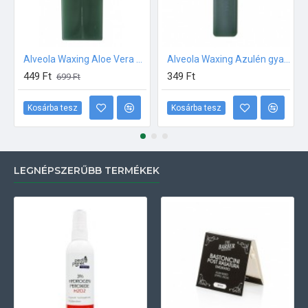
Alveola Waxing Aloe Vera gyantapatron 100ml széles fej
Alveola Waxing Azulén gyantapatron közepes 30ml
449 Ft
349 Ft
699 Ft
Kosárba tesz
Kosárba tesz
LEGNÉPSZERŰBB TERMÉKEK