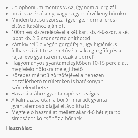
Colophonium mentes WAX, így nem allergizál
Ideális az érzékeny, vagy nagyon érzékeny bőrökre
Minden típusú szőrszál (gyenge, normál erős)
eltávolításához ajánlott
100ml-es kiszerelésével a két kart kb. 4-6-szor, a két
lábat kb. 2-3-szor szőrtelenítheted
Zárt kivitelű a végén görgőfejjel, így higiénikus
felhasználást tesz lehetővé (csak a görgőfej és a
rajta lévő gyanta érintkezik a bőrrel)
Hagyományos gyantamelegítőben 10-15 perc alatt
megfelelő hőfokra melegíthető
Közepes méretű görgőfejével a nehezen
hozzáférhető területeken is hatékonyan
szőrteleníthetsz
Használatához gyantapapír szükséges
Alkalmazása után a bőrön maradt gyanta
gyantalemosó olajjal eltávolítható
Megfelelő használat mellett akár 4-6 hétig tartó
simaságot kölcsönöz a bőrnek
Használat: