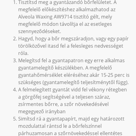
Tisztítsd meg a gyantázandó bőrfelületet. A
megfelelő előkészítéshez alkalmazhatod az
Alveola Waxing AW9714 tisztító gélt, mely
megfelelő módon távolítja el az esetleges
szennyeződéseket.
Hagyd, hogy a bőr megszáradjon, vagy egy papír
törölközővel itasd fel a felesleges nedvességet
róla.
Melegítsd fel a gyantapatron egy erre alkalmas
gyantamelegítő készülékben. A megfelelő
gyantahőmérséklet eléréséhez akár 15-25 perc is
szükséges (gyantamelegítő teljesítménytől függ).
A felmelegített gyantát vidd fel vékony rétegben
a görgőfej segítségével a teljesen száraz,
zsírmentes bőrre, a szőr növekedésével
megegyező irányban
Simítsd rá a gyantapapírt, majd egy határozott
mozdulattal rántsd le a bőrfelszínnel
párhuzamosan a szőrnövekedéssel ellentétes