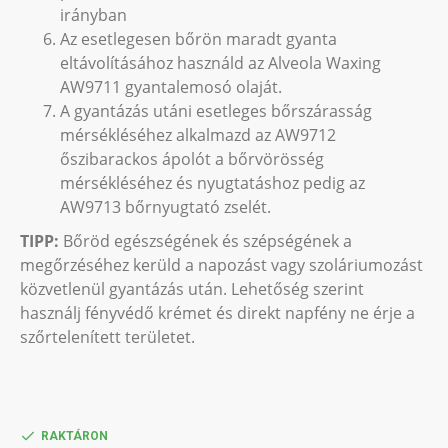
irányban
Az esetlegesen bőrön maradt gyanta
eltávolításához használd az Alveola Waxing
AW9711 gyantalemosó olaját.
A gyantázás utáni esetleges bőrszárasság
mérsékléséhez alkalmazd az AW9712
őszibarackos ápolót a bőrvörösség
mérsékléséhez és nyugtatáshoz pedig az
AW9713 bőrnyugtató zselét.
TIPP:
Bőröd egészségének és szépségének a
megőrzéséhez kerüld a napozást vagy szoláriumozást
közvetlenül gyantázás után. Lehetőség szerint
használj fényvédő krémet és direkt napfény ne érje a
szőrtelenített területet.
RAKTÁRON