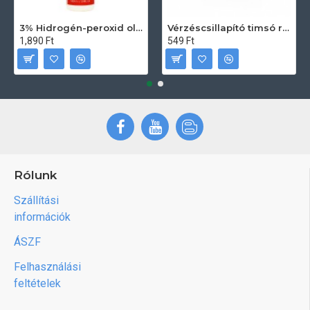
3% Hidrogén-peroxid oldat (sebfertőtlenítő) 100ml
Vérzéscsillapító timsó rúd 20db
1,890 Ft
549 Ft
Rólunk
Szállítási
információk
ÁSZF
Felhasználási
feltételek