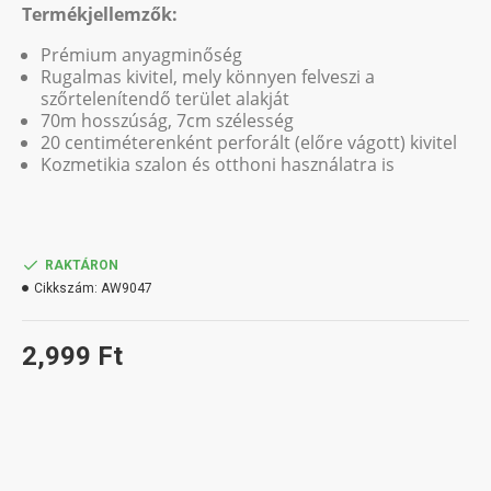
Termékjellemzők:
Prémium anyagminőség
Rugalmas kivitel, mely könnyen felveszi a
szőrtelenítendő terület alakját
70m hosszúság, 7cm szélesség
20 centiméterenként perforált (előre vágott) kivitel
Kozmetikia szalon és otthoni használatra is
RAKTÁRON
Cikkszám:
AW9047
2,999 Ft