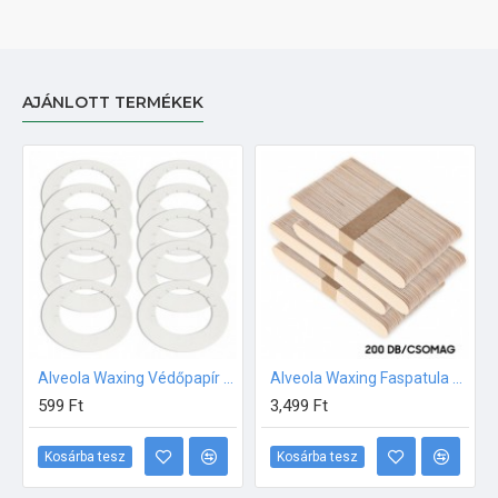
AJÁNLOTT TERMÉKEK
Alveola Waxing Védőpapír gyantázógéphez 10db/csom
Alveola Waxing Faspatula 200db /csom
599 Ft
3,499 Ft
Kosárba tesz
Kosárba tesz