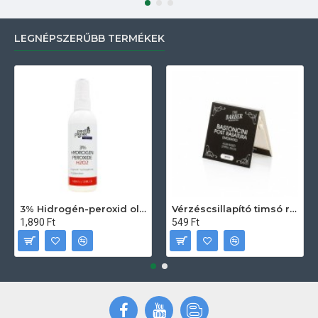
LEGNÉPSZERŰBB TERMÉKEK
3% Hidrogén-peroxid oldat (sebfertőtlenítő) 100ml
Vérzéscsillapító timsó rúd 20db
1,890 Ft
549 Ft