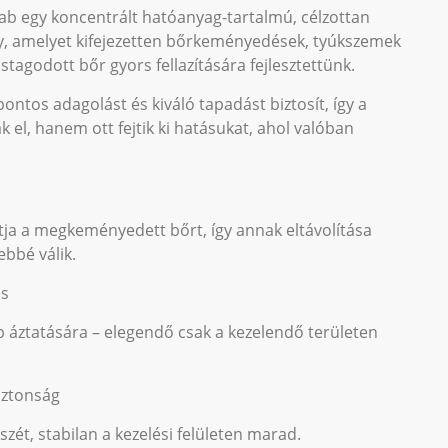
ab egy koncentrált hatóanyag-tartalmú, célzottan
y, amelyet kifejezetten bőrkeményedések, tyúkszemek
tagodott bőr gyors fellazítására fejlesztettünk.
ontos adagolást és kiváló tapadást biztosít, így a
el, hanem ott fejtik ki hatásukat, ahol valóban
zítja a megkeményedett bőrt, így annak eltávolítása
bbé válik.
ás
áb áztatására – elegendő csak a kezelendő területen
biztonság
zét, stabilan a kezelési felületen marad.