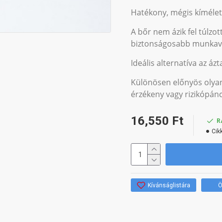
Hatékony, mégis kíméle
A bőr nem ázik fel túlzo
biztonságosabb munkavé
Ideális alternatíva az ázt
Különösen előnyös olyan 
érzékeny vagy rizikópánc
16,550 Ft
R
Cik
Kívánságlistára
Ö