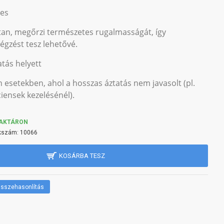
tes
ttan, megőrzi természetes rugalmasságát, így
gzést tesz lehetővé.
atás helyett
esetekben, ahol a hosszas áztatás nem javasolt (pl.
iensek kezelésénél).
AKTÁRON
kszám:
10066
KOSÁRBA TESZ
sszehasonlítás