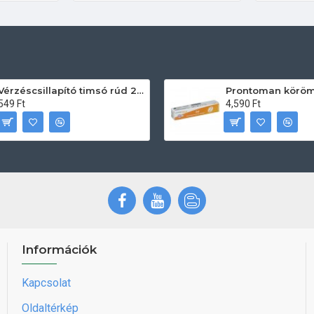
Vérzéscsillapító timsó rúd 20db
549 Ft
4,590 Ft
Információk
Kapcsolat
Oldaltérkép