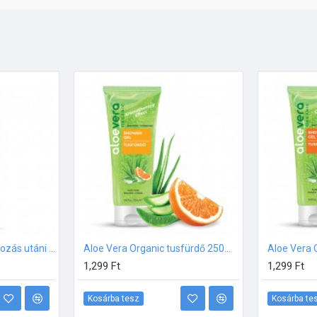
Aloe Vera Organic Napozás utáni intenzív hidratáló spray 150ml
Aloe Vera Organic tusfürdő 250ml - Aromatherapy Effect
1,299 Ft
1,299 Ft
Kosárba tesz
Kosárba te