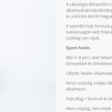
A Lábológia Bőrpuhító h
alkalmazható készítmén
és a köröm körüli megvas
A speciális hab formula p
hatóanyagok nem folynak 
szükség van rájuk.
Gyors hatás
Már 5–8 perc alatt fella
könnyebbé és kíméletese
Célzott, lokális alkalmaz
Nincs szükség a teljes l
alkalmazni.
Hab állag = kontroll és 
Nem csöpög, nem folyik s