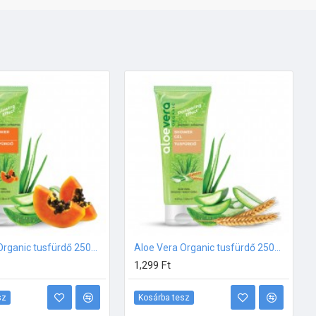
Aloe Vera Organic tusfürdő 250ml - Glowing Effect
Aloe Vera Organic tusfürdő 250ml - Pampering Effect
1,299 Ft
sz
Kosárba tesz