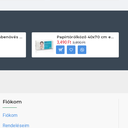
Prontoman körömbenövés kezelő gél tamponáláshoz 20 ml
Papírtörölköző 40x70 cm egyszerhasználatos 60db/csomag
3,490 Ft
3,890 Ft
Fiókom
Fiókom
Rendeléseim