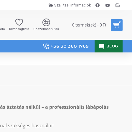
Szállítási információk
0 termék(ek) - 0 Ft
áció
Kívánságlista
Összehasonlítás
+36 30 360 1769
BLOG
ás áztatás nélkül – a professzionális lábápolás
nal szükséges használni!