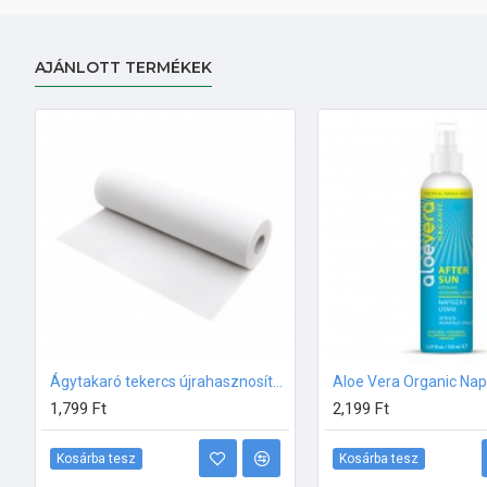
AJÁNLOTT TERMÉKEK
Ágytakaró tekercs újrahasznosított papírból 50m
1,799 Ft
2,199 Ft
Kosárba tesz
Kosárba tesz