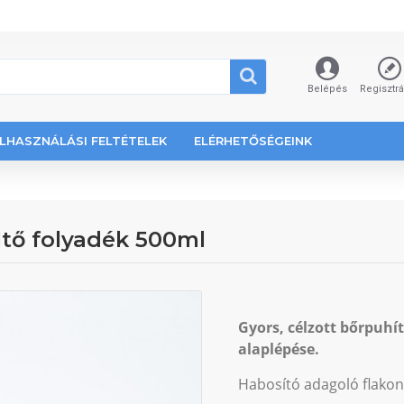
Belépés
Regisztr
LHASZNÁLÁSI FELTÉTELEK
ELÉRHETŐSÉGEINK
tő folyadék 500ml
Gyors, célzott bőrpuhít
alaplépése.
Habosító adagoló flakon