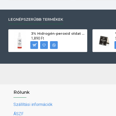
LEGNÉPSZERŰBB TERMÉKEK
3% Hidrogén-peroxid oldat (sebfertőtlenítő) 100ml
1,890 Ft
Rólunk
Szállítási információk
ÁSZF