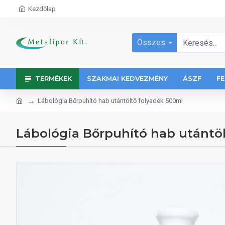
Kezdőlap
Összes
TERMÉKEK
SZAKMAI KEDVEZMÉNY
ÁSZF
FE
Lábológia Bőrpuhító hab utántöltő folyadék 500ml
Lábológia Bőrpuhító hab utántöl