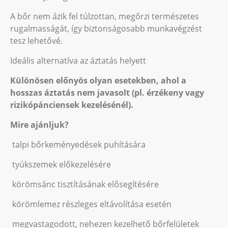
A bőr nem ázik fel túlzottan, megőrzi természetes
rugalmasságát, így biztonságosabb munkavégzést
tesz lehetővé.
Ideális alternatíva az áztatás helyett
Különösen előnyös olyan esetekben, ahol a
hosszas áztatás nem javasolt (pl. érzékeny vagy
rizikópánciensek kezelésénél).
Mire ajánljuk?
talpi bőrkeményedések puhítására
tyúkszemek előkezelésére
körömsánc tisztításának elősegítésére
körömlemez részleges eltávolítása esetén
megvastagodott, nehezen kezelhető bőrfelületek