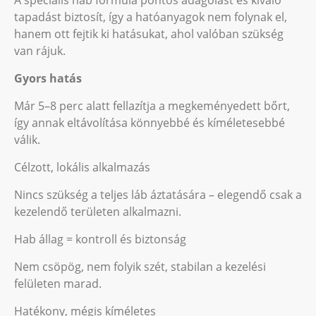
A speciális hab formula pontos adagolást és kiváló
tapadást biztosít, így a hatóanyagok nem folynak el,
hanem ott fejtik ki hatásukat, ahol valóban szükség
van rájuk.
Gyors hatás
Már 5–8 perc alatt fellazítja a megkeményedett bőrt,
így annak eltávolítása könnyebbé és kíméletesebbé
válik.
Célzott, lokális alkalmazás
Nincs szükség a teljes láb áztatására – elegendő csak a
kezelendő területen alkalmazni.
Hab állag = kontroll és biztonság
Nem csöpög, nem folyik szét, stabilan a kezelési
felületen marad.
Hatékony, mégis kíméletes