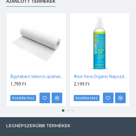
AJÁNLOTT TERMÉKEK
Ágytakaró tekercs újrahasznosított papírból 50m
Aloe Vera Organic Napozás utáni intenzív hidratáló spray 150ml
1,799 Ft
2,199 Ft
Kosárba tesz
Kosárba tesz
LEGNÉPSZERŰBB TERMÉKEK