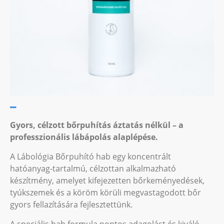
Gyors, célzott bőrpuhítás áztatás nélkül – a
professzionális lábápolás alaplépése.
A Lábológia Bőrpuhító hab egy koncentrált
hatóanyag-tartalmú, célzottan alkalmazható
készítmény, amelyet kifejezetten bőrkeményedések,
tyúkszemek és a köröm körüli megvastagodott bőr
gyors fellazítására fejlesztettünk.