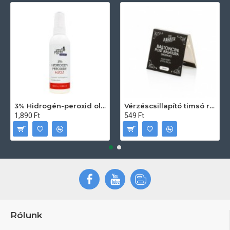
3% Hidrogén-peroxid oldat (sebfertőtlenítő) 100ml
Vérzéscsillapító timsó rúd 20db
1,890 Ft
549 Ft
Rólunk