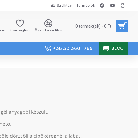
Szállítási információk
0 termék(ek) - 0 Ft
áció
Kívánságlista
Összehasonlítás
+36 30 360 1769
BLOG
él anyagból készült.
hető.
ipője dörzsöli a cipőkéregnél a lábát.