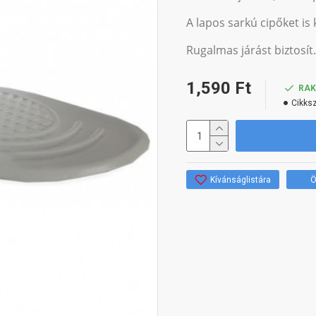
A lapos sarkú cipőket is
Rugalmas járást biztosít.
1,590 Ft
RA
Cikks
Kívánságlistára
Ö