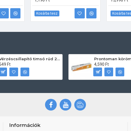
1,190 Ft
15,990 Ft
Kosárba tesz
Kosárba te
Vérzéscsillapító timsó rúd 20db
549 Ft
4,590 Ft
Információk