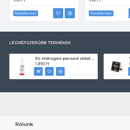
990 Ft
990 Ft
Kosárba tesz
Kosárba tesz
LEGNÉPSZERŰBB TERMÉKEK
3% Hidrogén-peroxid oldat (sebfertőtlenítő) 100ml
1,890 Ft
Rólunk