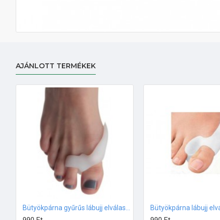
AJÁNLOTT TERMÉKEK
Bütyökpárna gyűrűs lábujj elválasztóval, Gel Direct Extra Light, szilikon 1db (7107)