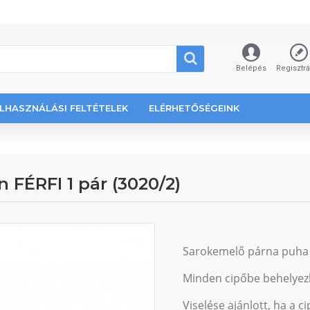
Belépés
Regisztr
LHASZNÁLÁSI FELTÉTELEK
ELÉRHETŐSÉGEINK
n FÉRFI 1 pár (3020/2)
Sarokemelő párna puha g
Minden cipőbe behelyez
Viselése ajánlott, ha a c