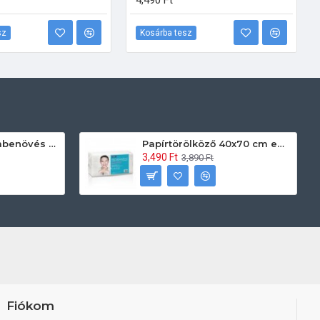
4,490 Ft
sz
Kosárba tesz
Prontoman körömbenövés kezelő gél tamponáláshoz 20 ml
Papírtörölköző 40x70 cm egyszerhasználatos 60db/csomag
3,490 Ft
3,890 Ft
Fiókom