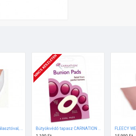
NINCS KÉSZLETEN
Bütyökpárna lábujj elválasztóval, Gel Direct Extra, szilikon 1db (7108)
Bütyökvédő tapasz CARNATION filc 4 db