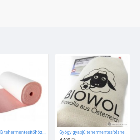
FLEECY WEB tehermentesítőhöz, extra finom, 420x24 cm
Gyógy gyapjú tehermentesítéshez, tamponáláshoz, Biowol, 50 gr