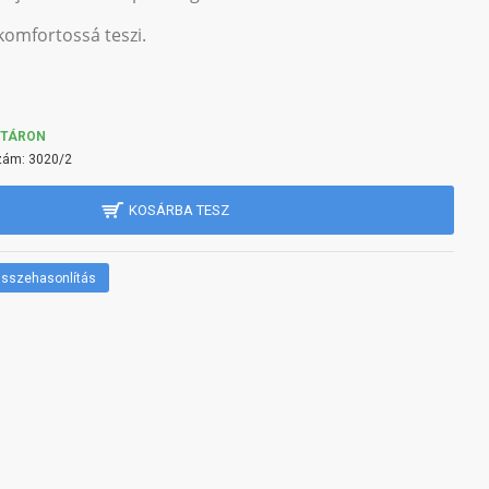
 komfortossá teszi.
KTÁRON
zám:
3020/2
KOSÁRBA TESZ
sszehasonlítás