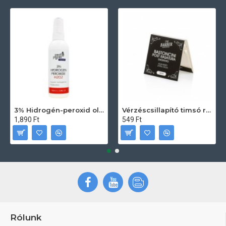
3% Hidrogén-peroxid oldat (sebfertőtlenítő) 100ml
Vérzéscsillapító timsó rúd 20db
1,890 Ft
549 Ft
Rólunk