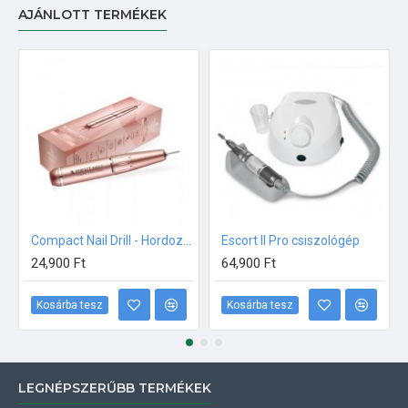
AJÁNLOTT TERMÉKEK
Compact Nail Drill - Hordozható Műköröm Csiszológép - Rosegold Perfect Nails
Escort II Pro csiszológép
24,900 Ft
64,900 Ft
Kosárba tesz
Kosárba tesz
LEGNÉPSZERŰBB TERMÉKEK