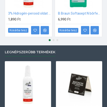
3% Hidrogén-peroxid oldat (sebfertőtlenítő) 100ml
B Braun Softasept N bőrfertőtlenítő 1000ml
1,890 Ft
6,990 Ft
Kosárba tesz
Kosárba tesz
LEGNÉPSZERŰBB TERMÉKEK