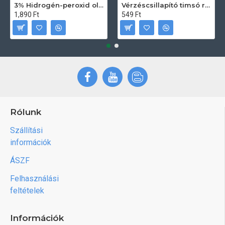
3% Hidrogén-peroxid oldat (sebfertőtlenítő) 100ml
Vérzéscsillapító timsó rúd 20db
1,890 Ft
549 Ft
Rólunk
Szállítási
információk
ÁSZF
Felhasználási
feltételek
Információk