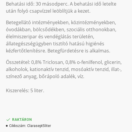
Behatási idő: 30 másodperc. A behatási idő letelte
után folyó csapvízzel leöblítjük a kezet.
Betegellátó intézményekben, közintézményekben,
óvodákban, bölcsődékben, szociális otthonokban,
élelmiszeripar és vendéglátás területén,
állategészségügyben tisztító hatású higiénés
kézfertőtlenítésre. Betegfürdetésre is alkalmas.
Összetétel: 0,8% Triclosan, 0,8% o-fenilfenol, glicerin,
alkoholok, kationaktív tenzid, mosóaktív tenzid, illat-,
színező anyag, bőrápoló adalék, víz.
Kiszerelés: 5 liter.
RAKTÁRON
Cikkszám:
Clarasept5liter