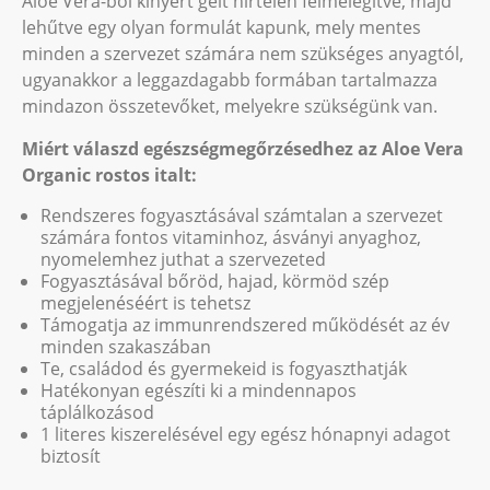
Aloe Vera-ból kinyert gélt hirtelen felmelegítve, majd
lehűtve egy olyan formulát kapunk, mely mentes
minden a szervezet számára nem szükséges anyagtól,
ugyanakkor a leggazdagabb formában tartalmazza
mindazon összetevőket, melyekre szükségünk van.
Miért válaszd egészségmegőrzésedhez az Aloe Vera
Organic rostos italt:
Rendszeres fogyasztásával számtalan a szervezet
számára fontos vitaminhoz, ásványi anyaghoz,
nyomelemhez juthat a szervezeted
Fogyasztásával bőröd, hajad, körmöd szép
megjelenéséért is tehetsz
Támogatja az immunrendszered működését az év
minden szakaszában
Te, családod és gyermekeid is fogyaszthatják
Hatékonyan egészíti ki a mindennapos
táplálkozásod
1 literes kiszerelésével egy egész hónapnyi adagot
biztosít