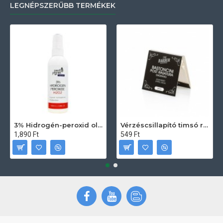
LEGNÉPSZERŰBB TERMÉKEK
3% Hidrogén-peroxid oldat (sebfertőtlenítő) 100ml
Vérzéscsillapító timsó rúd 20db
1,890 Ft
549 Ft