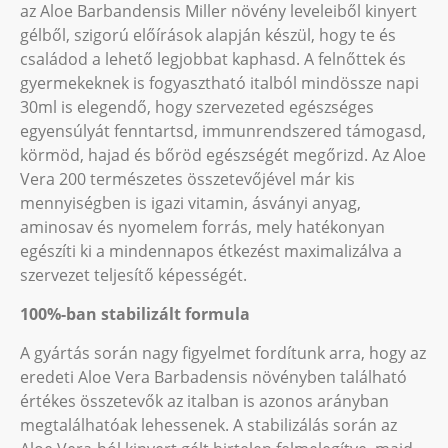
az Aloe Barbandensis Miller növény leveleiből kinyert
gélből, szigorú előírások alapján készül, hogy te és
családod a lehető legjobbat kaphasd. A felnőttek és
gyermekeknek is fogyasztható italból mindössze napi
30ml is elegendő, hogy szervezeted egészséges
egyensúlyát fenntartsd, immunrendszered támogasd,
körmöd, hajad és bőröd egészségét megőrizd. Az Aloe
Vera 200 természetes összetevőjével már kis
mennyiségben is igazi vitamin, ásványi anyag,
aminosav és nyomelem forrás, mely hatékonyan
egészíti ki a mindennapos étkezést maximalizálva a
szervezet teljesítő képességét.
100%-ban stabilizált formula
A gyártás során nagy figyelmet fordítunk arra, hogy az
eredeti Aloe Vera Barbadensis növényben található
értékes összetevők az italban is azonos arányban
megtalálhatóak lehessenek. A stabilizálás során az