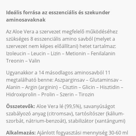
Ideális forrása az esszenciális és szekunder
aminosavaknak
Az Aloe Vera a szervezet megfelelő működéséhez
szükséges 8 esszenciális amino savból (melyet a
szervezet nem képes előállítani) hetet tartalmaz:
Izoleucin – Leucin – Lizin – Metionin – Fenilalanin
Treonin – Valin
Ugyanakkor a 14 másodlagos aminosavból 11
megtalálható benne: Aszparginsav – Glutaminsav –
Alanin – Argin (arginin) – Cisztin – Glicin – Hisztidin –
Hidroxiprolin – Prolin – Szerin – Tirozin
Összetevők:
Aloe Vera lé (99,5%), savanyúságot
szabályozó anyag (citromsav), tartósítószer (kálium-
szorbát, nátrium-benzoát), stabilizátor (xantángumi)
Alkalmazás:
Ajánlott fogyasztási mennyiség 30-60 ml