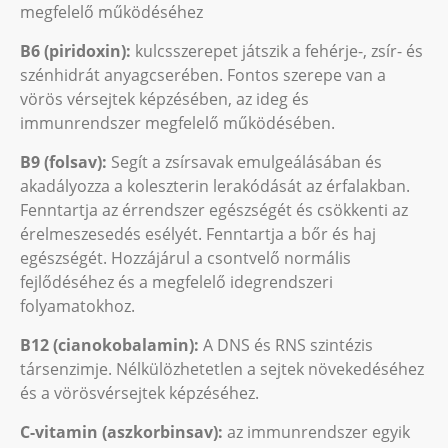
megfelelő működéséhez
B6 (piridoxin):
kulcsszerepet játszik a fehérje-, zsír- és
szénhidrát anyagcserében. Fontos szerepe van a
vörös vérsejtek képzésében, az ideg és
immunrendszer megfelelő működésében.
B9 (folsav):
Segít a zsírsavak emulgeálásában és
akadályozza a koleszterin lerakódását az érfalakban.
Fenntartja az érrendszer egészségét és csökkenti az
érelmeszesedés esélyét. Fenntartja a bőr és haj
egészségét. Hozzájárul a csontvelő normális
fejlődéséhez és a megfelelő idegrendszeri
folyamatokhoz.
B12 (cianokobalamin):
A DNS és RNS szintézis
társenzimje. Nélkülözhetetlen a sejtek növekedéséhez
és a vörösvérsejtek képzéséhez.
C-vitamin (aszkorbinsav):
az immunrendszer egyik