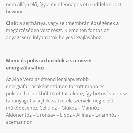
nem állítja elő, így a mindennapos étrenddel kell azt
bevinni.
Cink:
a sejthártya, vagy sejtmembrán épségének a
megőrzésében vesz részt. Kiemelten fontos az
anyagcsere folyamatok helyes lezajlásához.
Mono és poliszacharidok a szervezet
energizálásához
Az Aloe Vera az étrend legalapvetőbb
energiaforrásaként számon tartott mono és
poliszacharidokból 14-et tartalmaz, így biztosítva plusz
tápanyagot a sejtek, szövetek, szervek megfelelő
működéséhez: Cellulóz – Glükóz – Mannóz –
Aldonentóz – Uronsav – Lipóz – Allináz – L-ramnóz -
acemannon