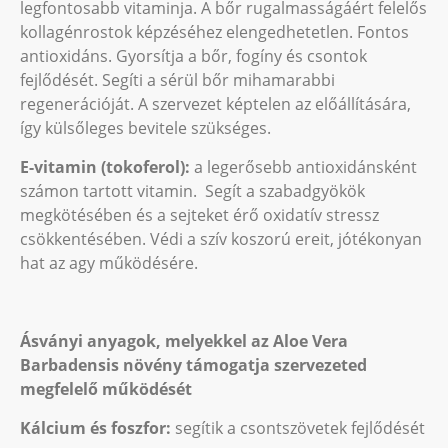
legfontosabb vitaminja. A bőr rugalmasságáért felelős
kollagénrostok képzéséhez elengedhetetlen. Fontos
antioxidáns. Gyorsítja a bőr, fogíny és csontok
fejlődését. Segíti a sérül bőr mihamarabbi
regenerációját. A szervezet képtelen az előállítására,
így külsőleges bevitele szükséges.
E-vitamin (tokoferol):
a legerősebb antioxidánsként
számon tartott vitamin. Segít a szabadgyökök
megkötésében és a sejteket érő oxidatív stressz
csökkentésében. Védi a szív koszorú ereit, jótékonyan
hat az agy működésére.
Ásványi anyagok, melyekkel az Aloe Vera
Barbadensis növény támogatja szervezeted
megfelelő működését
Kálcium és foszfor:
segítik a csontszövetek fejlődését