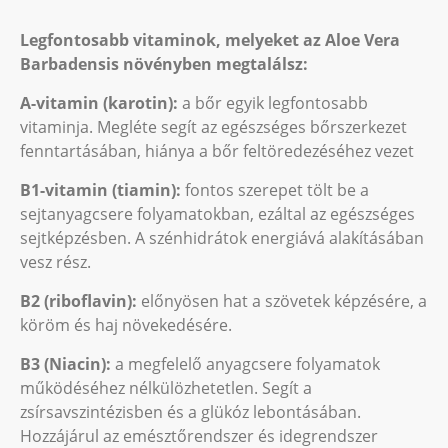
Legfontosabb vitaminok, melyeket az Aloe Vera
Barbadensis növényben megtalálsz:
A-vitamin (karotin):
a bőr egyik legfontosabb
vitaminja. Megléte segít az egészséges bőrszerkezet
fenntartásában, hiánya a bőr feltöredezéséhez vezet
B1-vitamin (tiamin):
fontos szerepet tölt be a
sejtanyagcsere folyamatokban, ezáltal az egészséges
sejtképzésben. A szénhidrátok energiává alakításában
vesz rész.
B2 (riboflavin):
előnyösen hat a szövetek képzésére, a
köröm és haj növekedésére.
B3 (Niacin):
a megfelelő anyagcsere folyamatok
működéséhez nélkülözhetetlen. Segít a
zsírsavszintézisben és a glükóz lebontásában.
Hozzájárul az emésztőrendszer és idegrendszer