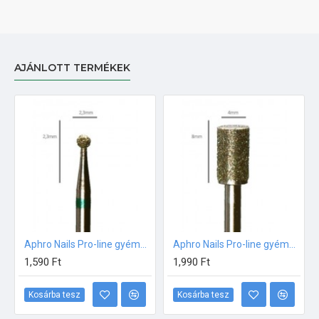
AJÁNLOTT TERMÉKEK
Aphro Nails Pro-line gyémánt műköröm csiszoló fréz gömb 2,3mm
Aphro Nails Pro-line gyémánt műköröm csiszoló fréz henger
1,590 Ft
1,990 Ft
Kosárba tesz
Kosárba tesz