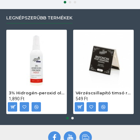
LEGNÉPSZERŰBB TERMÉKEK
3% Hidrogén-peroxid oldat (sebfertőtlenítő) 100ml
Vérzéscsillapító timsó rúd 20db
1,890 Ft
549 Ft