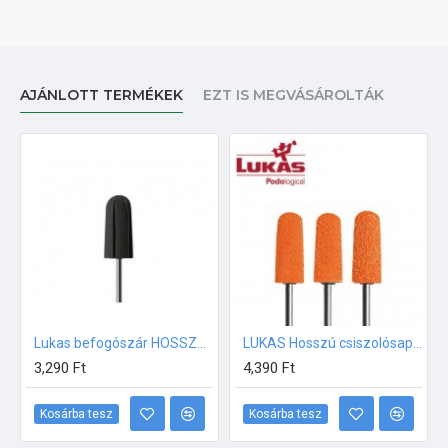
AJÁNLOTT TERMÉKEK
EZT IS MEGVÁSÁROLTÁK
Lukas befogószár HOSSZÚ CSISZOLÓSAPKÁHOZ 11 mm
LUKAS Hosszú csiszolósapka 11mm KÖZEPES 10db
3,290 Ft
4,390 Ft
Kosárba tesz
Kosárba tesz