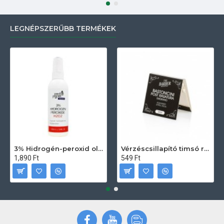
LEGNÉPSZERŰBB TERMÉKEK
3% Hidrogén-peroxid oldat (sebfertőtlenítő) 100ml
Vérzéscsillapító timsó rúd 20db
1,890 Ft
549 Ft