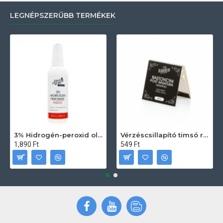
LEGNÉPSZERŰBB TERMÉKEK
3% Hidrogén-peroxid oldat (sebfertőtlenítő) 100ml
Vérzéscsillapító timsó rúd 20db
1,890 Ft
549 Ft