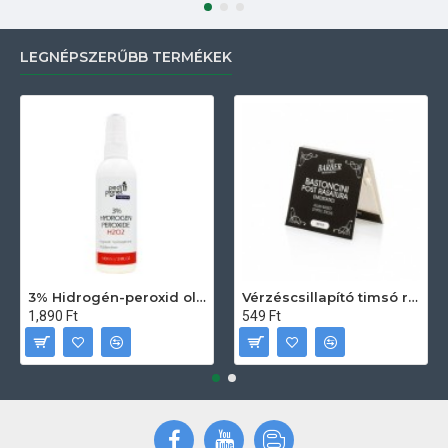
LEGNÉPSZERŰBB TERMÉKEK
3% Hidrogén-peroxid oldat (sebfertőtlenítő) 100ml
Vérzéscsillapító timsó rúd 20db
1,890 Ft
549 Ft