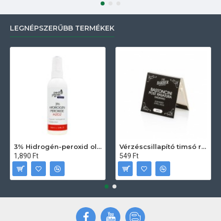
LEGNÉPSZERŰBB TERMÉKEK
3% Hidrogén-peroxid oldat (sebfertőtlenítő) 100ml
Vérzéscsillapító timsó rúd 20db
1,890 Ft
549 Ft