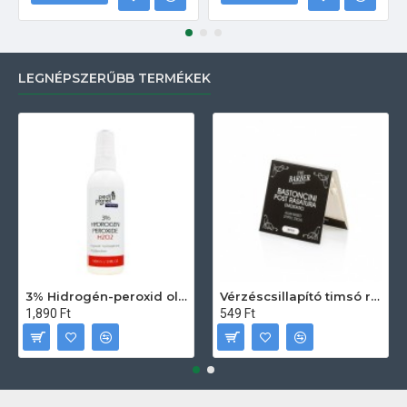
LEGNÉPSZERŰBB TERMÉKEK
3% Hidrogén-peroxid oldat (sebfertőtlenítő) 100ml
Vérzéscsillapító timsó rúd 20db
1,890 Ft
549 Ft