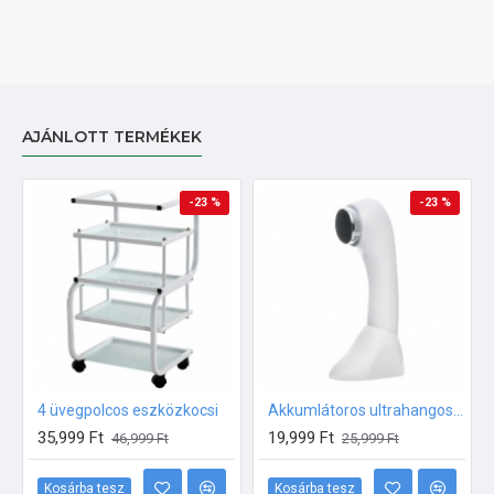
AJÁNLOTT TERMÉKEK
-23 %
-23 %
4 üvegpolcos eszközkocsi
Akkumlátoros ultrahangos készülék
35,999 Ft
19,999 Ft
46,999 Ft
25,999 Ft
Kosárba tesz
Kosárba tesz