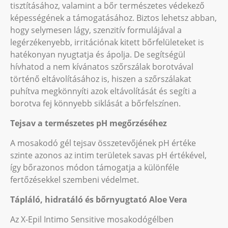
tisztításához, valamint a bőr természetes védekező
képességének a támogatásához. Biztos lehetsz abban,
hogy selymesen lágy, szenzitív formulájával a
legérzékenyebb, irritációnak kitett bőrfelületeket is
hatékonyan nyugtatja és ápolja. De segítségül
hívhatod a nem kívánatos szőrszálak borotvával
történő eltávolításához is, hiszen a szőrszálakat
puhítva megkönnyíti azok eltávolítását és segíti a
borotva fej könnyebb siklását a bőrfelszínen.
Tejsav a természetes pH megőrzéséhez
A mosakodó gél tejsav összetevőjének pH értéke
szinte azonos az intim területek savas pH értékével,
így bőrazonos módon támogatja a különféle
fertőzésekkel szembeni védelmet.
Tápláló, hidratáló és bőrnyugtató Aloe Vera
Az X-Epil Intimo Sensitive mosakodógélben