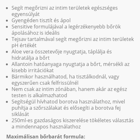
Segít megőrizni az intim területek egészséges
egyensúlyát
Gyengéden tisztít és ápol
Sensitive formulájával a legérzékenyebb bőrök
ápolásához is ideális
Tejsav tartalmával segít megőrizni az intim területek
pH értékét
Aloe vera összetevője nyugtatja, táplálja és
hidratálja a bőrt
Allantoin hatóanyaga nyugtatja a bőrt, mérsékli az
kisebb irritációkat
Bármikor használhatod, ha tisztálkodnál, vagy
egyszerűen csak felfrissülnél
Nem csak az intim zónában, hanem akár az egész
testen is alkalmazhatod
Segítségül hívhatod borotva használathoz, mivel
puhítja a szőrszálakat és elősegíti a borotva fej
siklását
250ml-es gazdaságos kiszerelése tökéletes választás
a mindennapos használathoz
Maximálisan bőrbarát formula: