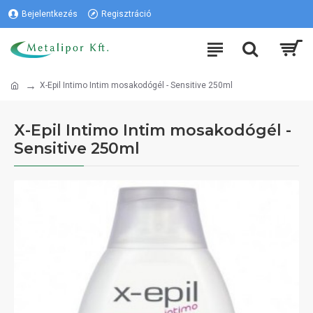
Bejelentkezés
Regisztráció
X-Epil Intimo Intim mosakodógél - Sensitive 250ml
X-Epil Intimo Intim mosakodógél -
Sensitive 250ml