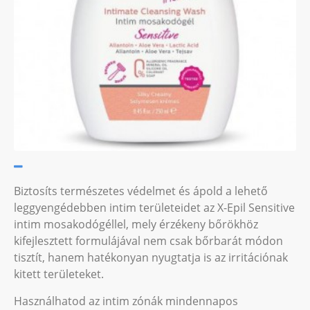
Biztosíts természetes védelmet és ápold a lehető
leggyengédebben intim területeidet az X-Epil Sensitive
intim mosakodógéllel, mely érzékeny bőrökhöz
kifejlesztett formulájával nem csak bőrbarát módon
tisztít, hanem hatékonyan nyugtatja is az irritációnak
kitett területeket.
Használhatod az intim zónák mindennapos