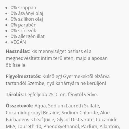
0% szappan
0% ásványi olaj
0% szilikon olaj
0% parabén
0% színezék
0% allergén illat
VEGÁN
Használat
: kis mennyiséget oszlass el a
megnedvesített intim területen, majd alaposan
öblítse le.
Figyelmeztetés
: Külsőleg! Gyermekektől elzárva
tartandó! Szembe, nyálkahártyára ne kerüljön!
Tárolás
: Legfeljebb 25°C-on, fénytől védve.
Összetevők:
Aqua, Sodium Laureth Sulfate,
Cocamidopropyl Betaine, Sodium Chloride, Aloe
Barbadensis Leaf Juice, Glycol Distearate, Cocamide
MEA, Laureth-10, Phenoxyethanol, Parfum, Allantoin,