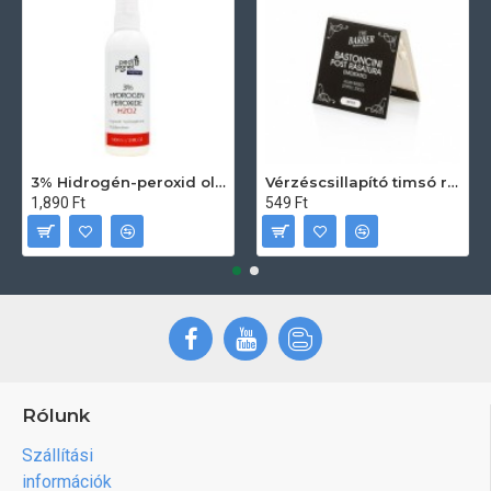
3% Hidrogén-peroxid oldat (sebfertőtlenítő) 100ml
Vérzéscsillapító timsó rúd 20db
1,890 Ft
549 Ft
Rólunk
Szállítási
információk