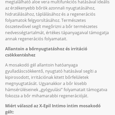
megtalálható aloe vera multifunkciós hatásával ideális
az érzékenyebb bőrök azonnali nyugtatásához,
hidratálásához, táplálásához és a regenerációs
folyamatok felgyorsításához. Természetes
összetevőivel segít megőrizni a bőr természetes
nedvességtartalmát, értékes tápanyagaival támogatja
annak regenerációs folyamatait.
Allantoin a bőrnyugtatáshoz és irritáció
csökkentéshez
A mosakodó gél allantoin hatóanyaga
gyulladáscsökkentő, nyugtató hatásával segíti a
kipirosodott, irritációnak kitett bőrfelületek
megnyugtatását. Ugyanakkor a bőr kisebb
hámsérüléseinek „gyógyulási” folyamatait támogatva
fokozza a bőr mihamarabbi regenerációját.
Miért válaszd az X-Epil Intimo intim mosakodó
gélt: