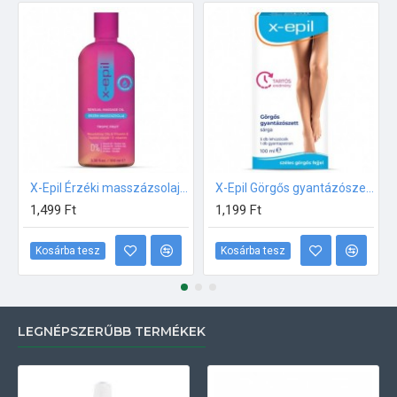
X-Epil Érzéki masszázsolaj 100ml
X-Epil Görgős gyantázószett sárga
1,499 Ft
1,199 Ft
Kosárba tesz
Kosárba tesz
LEGNÉPSZERŰBB TERMÉKEK