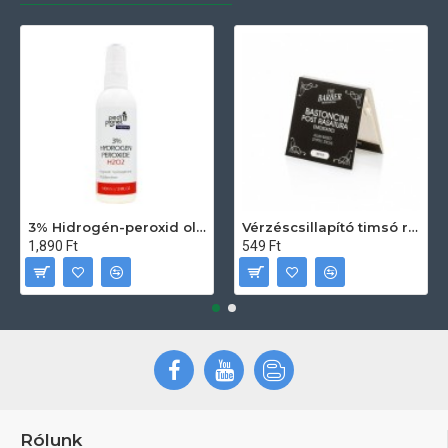
3% Hidrogén-peroxid oldat (sebfertőtlenítő) 100ml
Vérzéscsillapító timsó rúd 20db
1,890 Ft
549 Ft
Rólunk