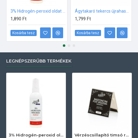
3% Hidrogén-peroxid oldat (sebfertőtlenítő) 100ml
Ágytakaró tekercs újrahasznosított papírból 50m
1,890 Ft
1,799 Ft
Kosárba tesz
Kosárba tesz
LEGNÉPSZERŰBB TERMÉKEK
3% Hidrogén-peroxid oldat (sebfertőtlenítő) 100ml
Vérzéscsillapító timsó rúd 20db