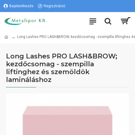
Bejelentkezés
Regisztráció
Long Lashes PRO LASH&BROW; kezdőcsomag - szempilla liftinghez é
Long Lashes PRO LASH&BROW;
kezdőcsomag - szempilla
liftinghez és szemöldök
lamináláshoz