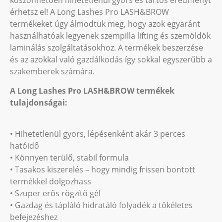
köszönhetően hihetetlenül gyors és tartós eredményt
érhetsz el! A Long Lashes Pro LASH&BROW
termékeket úgy álmodtuk meg, hogy azok egyaránt
használhatóak legyenek szempilla lifting és szemöldök
laminálás szolgáltatásokhoz. A termékek beszerzése
és az azokkal való gazdálkodás így sokkal egyszerűbb a
szakemberek számára.
A Long Lashes Pro LASH&BROW termékek
tulajdonságai:
• Hihetetlenül gyors, lépésenként akár 3 perces
hatóidő
• Könnyen terülő, stabil formula
• Tasakos kiszerelés – hogy mindig frissen bontott
termékkel dolgozhass
• Szuper erős rögzítő gél
• Gazdag és tápláló hidratáló folyadék a tökéletes
befejezéshez