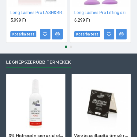
Long Lashes Pro LASH&BROW; Hidratáló szérum 10ml
Long Lashes Pro Lifting szilikon pad szett - 8 pár, S-XL
5,999 Ft
6,299 Ft
Kosárba tesz
Kosárba tesz
LEGNÉPSZERŰBB TERMÉKEK
3% Hidrogén-peroxid oldat (sebfertőtlenítő) 100ml
Vérzéscsillapító timsó rúd 20db