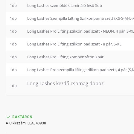
1db
Long Lashes szemöldök lamináló fésű 5db
1db
Long Lashes Szempilla Lifting Szilikonpárna szett (XS-S-M-L-
1db
Long Lashes Pro Lifting szilikon pad szett - NEON, 4 pár, S-X
1db
Long Lashes Pro Lifting szilikon pad szett - 8 pár, S-XL
1db
Long Lashes Pro Lifting kompenzátor 3 pár
1db
Long Lashes Pro szempilla lifting szilikon pad szett, 4 pár (S,
Long Lashes kezdő csomag doboz
1db
RAKTÁRON
Cikkszám:
LLA340930