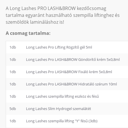
A Long Lashes PRO LASH&BROW kezdőcsomag
tartalma egyaránt használható szempilla liftinghez és
szemöldök lamináláshoz is!
A csomag tartalma:
1db
Long Lashes Pro Lifting Rögzítő gél 5ml
1db
Long Lashes Pro LASH&BROW Göndörítő krém 5x0,8ml
1db
Long Lashes Pro LASH&BROW Fixáló krém 5x0,8ml
1db
Long Lashes Pro LASH&BROW Hidratáló szérum 10ml
1db
Long Lashes szempilla lifting eszköz és fésű
5db
Long Lashes Slim Hydrogel szemalátét
1db
Long Lashes szempilla lifting "Y" fésű (3db)