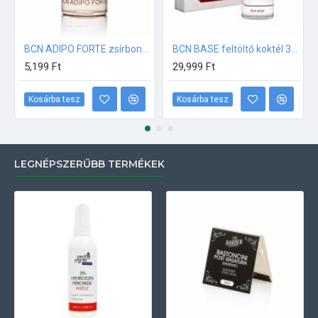
BCN ADIPO FORTE zsírbontó koktél fiola 10ml
BCN BASE feltöltő koktél 3ml fiola csomag (5db-os)
5,199 Ft
29,999 Ft
Kosárba tesz
Kosárba tesz
LEGNÉPSZERŰBB TERMÉKEK