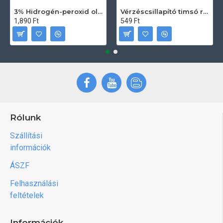
3% Hidrogén-peroxid oldat (sebfertőtlenítő) 100ml
Vérzéscsillapító timsó rúd 20db
1,890 Ft
549 Ft
Rólunk
Szállítási
információk
ÁSZF
Felhasználási
feltételek
Információk