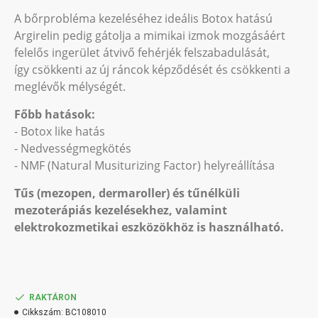
A bőrprobléma kezeléséhez ideális Botox hatású
Argirelin pedig gátolja a mimikai izmok mozgásáért
felelős ingerület átvivő fehérjék felszabadulását,
így csökkenti az új ráncok képződését és csökkenti a
meglévők mélységét.
Főbb hatások:
- Botox like hatás
- Nedvességmegkötés
- NMF (Natural Musiturizing Factor) helyreállítása
Tűs (mezopen, dermaroller) és tűnélküli
mezoterápiás kezelésekhez, valamint
elektrokozmetikai eszközökhöz is használható.
RAKTÁRON
Cikkszám:
BC108010