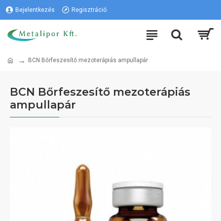
Bejelentkezés
Regisztráció
BCN Bőrfeszesítő mezoterápiás ampullapár
BCN Bőrfeszesítő mezoterápiás
ampullapár