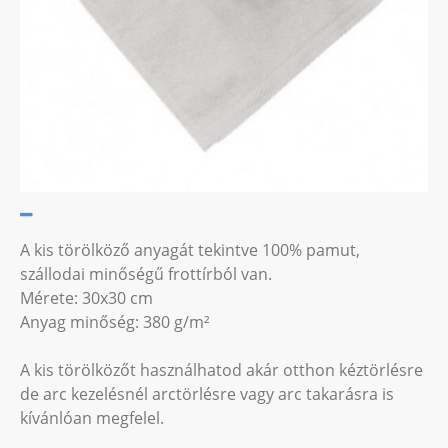
A kis törölköző anyagát tekintve 100% pamut,
szállodai minőségű frottírból van.
Mérete: 30x30 cm
Anyag minőség: 380 g/m²
A kis törölközőt használhatod akár otthon kéztörlésre
de arc kezelésnél arctörlésre vagy arc takarásra is
kívánlóan megfelel.