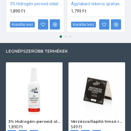
3% Hidrogén-peroxid oldat (sebfertőtlenítő) 100ml
Ágytakaró tekercs újrahasznosított papírból 50m
1,890 Ft
1,799 Ft
Kosárba tesz
Kosárba tesz
LEGNÉPSZERŰBB TERMÉKEK
3% Hidrogén-peroxid oldat (sebfertőtlenítő) 100ml
Vérzéscsillapító timsó rúd 20db
1,890 Ft
549 Ft