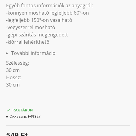
Egyéb fontos információk az anyagról:
-könnyen mosható legfeljebb 60°-on
-legfeljebb 150°-on vasalható
-vegyszerrel mosható
-gépi szárítás megengedett
-klórral fehéríthető
További információ
Szélesség:
30 cm
Hossz:
30 cm
RAKTÁRON
Cikkszám:
FR9327
549 Ft