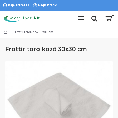
Bejelentkezés
Regisztráció
Frottír törölköző 30x30 cm
Frottír törölköző 30x30 cm