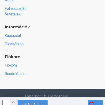
ÁSZF
Felhasználási
feltételek
Információk
Kapcsolat
Oldaltérkép
Fiókom
Fiókom
Rendeléseim
Metalipor Kft. | Minden jog
fenntartva.
KOSÁRBA TESZ