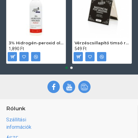
3% Hidrogén-peroxid oldat (sebfertőtlenítő) 100ml
Vérzéscsillapító timsó rúd 20db
1,890 Ft
549 Ft
Rólunk
Szállítási
információk