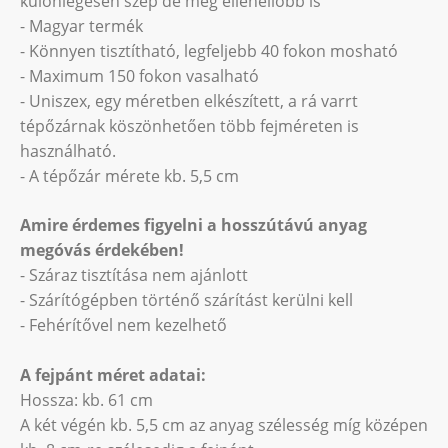
különlegesen szép de még ellenéllóbb is
- Magyar termék
- Könnyen tisztítható, legfeljebb 40 fokon mosható
- Maximum 150 fokon vasalható
- Uniszex, egy méretben elkészített, a rá varrt
tépőzárnak köszönhetően több fejméreten is
használható.
- A tépőzár mérete kb. 5,5 cm
Amire érdemes figyelni a hosszútávú anyag
megóvás érdekében!
- Száraz tisztítása nem ajánlott
- Szárítógépben történő szárítást kerülni kell
- Fehérítővel nem kezelhető
A fejpánt méret adatai:
Hossza: kb. 61 cm
A két végén kb. 5,5 cm az anyag szélesség míg középen