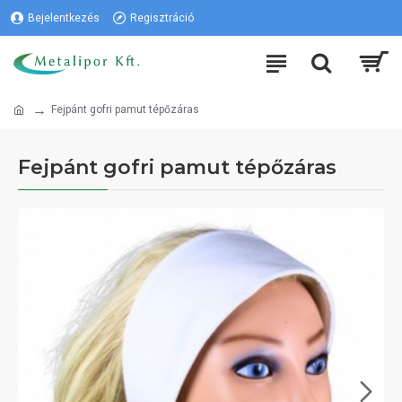
Bejelentkezés
Regisztráció
Fejpánt gofri pamut tépőzáras
Fejpánt gofri pamut tépőzáras