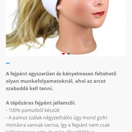
A fejpánt egyszerűen és kényelmesen feltehető
olyan munkafolyamatoknál, ahol az arcot
szabaddá kell tenni.
A tépőzáras fejpánt jellemzői:
- 100% pamutból készült
- A pamut szálak négyzethálós úgy mond gofri
mintásra vannak varrva, így a fejpánt nem csak