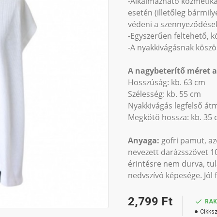
-Alkalmazható kozmetika
esetén (illetőleg bármil
védeni a szennyeződések
-Egyszerűen feltehető, 
-A nyakkivágásnak köszö
A nagybeterítő méret a
Hosszúság: kb. 63 cm
Szélesség: kb. 55 cm
Nyakkivágás legfelső átm
Megkötő hossza: kb. 35
Anyaga:
gofri pamut, az
nevezett darázsszövet 1
érintésre nem durva, tul
nedvszívó képesége. Jól f
2,799 Ft
RA
Cikks