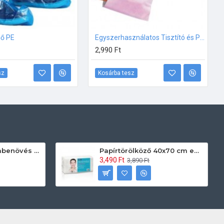
ő PE
Egyszerhasználatos Tisztító és Peeling Kendő Rózsaszín 20x25 50db
2,990 Ft
sz
Kosárba tesz
Prontoman körömbenövés kezelő gél tamponáláshoz 20 ml
Papírtörölköző 40x70 cm egyszerhasználatos 60db/csomag
3,490 Ft
3,890 Ft