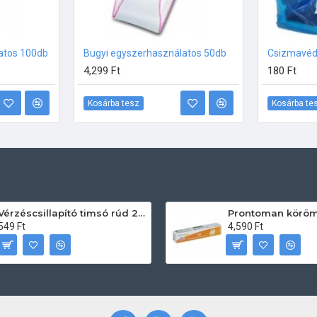
atos 100db
Bugyi egyszerhasználatos 50db
Csizmavéd
4,299 Ft
180 Ft
Kosárba tesz
Kosárba te
Vérzéscsillapító timsó rúd 20db
549 Ft
4,590 Ft