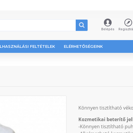
Belépés
Regisztr
LHASZNÁLÁSI FELTÉTELEK
ELÉRHETŐSÉGEINK
Könnyen tisztítható vék
Kozmetikai beterítő jel
-Könnyen tisztítható pu