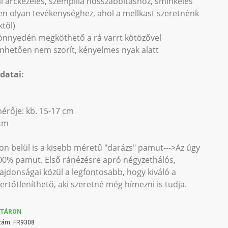
i arckezelés, szempilla hosszabbításhoz, sminkelés
yen olyan tevékenységhez, ahol a mellkast szeretnénk
től)
könnyedén megköthető a rá varrt kötözővel
nhetően nem szorít, kényelmes nyak alatt
datai:
érője: kb. 15-17 cm
 cm
on belül is a kisebb méretű "darázs" pamut--->Az úgy
00% pamut. Első ránézésre apró négyzethálós,
ajdonságai közül a legfontosabb, hogy kiváló a
ertőtleníthető, aki szeretné még hímezni is tudja.
KTÁRON
zám:
FR9308