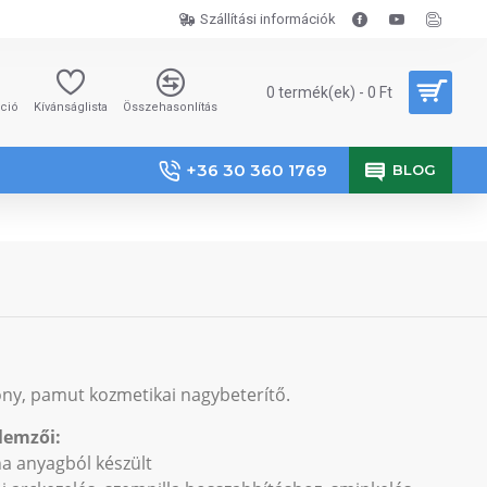
Szállítási információk
0 termék(ek) - 0 Ft
áció
Kívánságlista
Összehasonlítás
+36 30 360 1769
BLOG
ony, pamut kozmetikai nagybeterítő.
lemzői:
ha anyagból készült