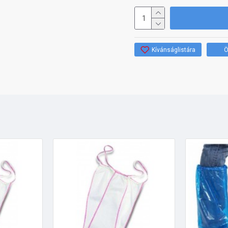
Kívánságlistára
Ö