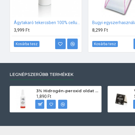
Ágytakaró tekercsben 100% cellulóz
Bugyi egyszerhasznál
3,999 Ft
8,299 Ft
Kosárba tesz
Kosárba tesz
LEGNÉPSZERŰBB TERMÉKEK
3% Hidrogén-peroxid oldat (sebfertőtlenítő) 100ml
1,890 Ft