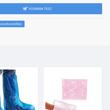
KOSÁRBA TESZ
sszehasonlítás