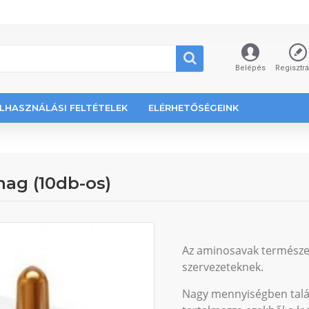
Belépés
Regisztr
LHASZNÁLÁSI FELTÉTELEK
ELÉRHETŐSÉGEINK
ag (10db-os)
Az aminosavak természet
szervezeteknek.
Nagy mennyiségben talá