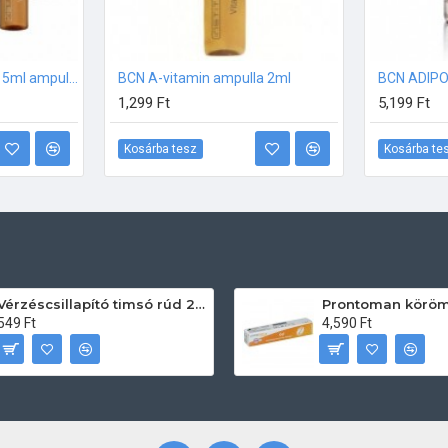
BCN 22%-os C-vitamin 5ml ampulla csomag (10db-os)
BCN A-vitamin ampulla 2ml
1,299 Ft
5,199 Ft
Kosárba tesz
Kosárba te
Vérzéscsillapító timsó rúd 20db
549 Ft
4,590 Ft