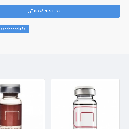
KOSÁRBA TESZ
sszehasonlítás