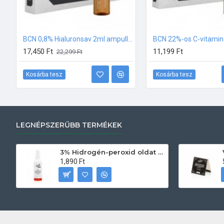
BCN 0,8% Hialuronsav 2ml ampulla csomag (10db-os)
17,450 Ft
11,199 Ft
22,299 Ft
Kosárba tesz
Kosárba tesz
LEGNÉPSZERŰBB TERMÉKEK
3% Hidrogén-peroxid oldat (sebfertőtlenítő) 100ml
1,890 Ft