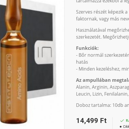
tartalmazza ezekből a le
Szerves részét képezik a 
faktornak, vagy más ne
Használatával megőrizhet
szerkezetét. Megőrizhetj
Funkciók:
- Bőr normál szerkezetén
hatás
- Minden kezeléshez, min
Az ampullában megtal
Alanin, Arginin, Aszparagi
Leucin, Lizin, Fenilalani
Doboz tartalma: 10db a
14,499 Ft
R
Cik