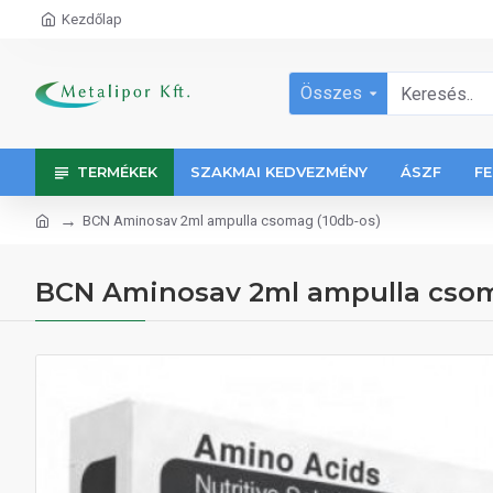
Kezdőlap
Összes
TERMÉKEK
SZAKMAI KEDVEZMÉNY
ÁSZF
FE
BCN Aminosav 2ml ampulla csomag (10db-os)
BCN Aminosav 2ml ampulla csom