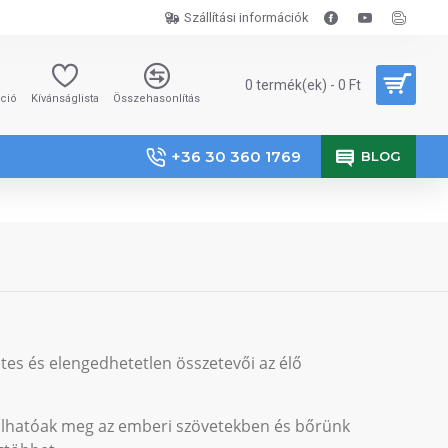
Szállítási információk
0 termék(ek) - 0 Ft
áció
Kívánságlista
Összehasonlítás
+36 30 360 1769
BLOG
es és elengedhetetlen összetevői az élő
lhatóak meg az emberi szövetekben és bőrünk