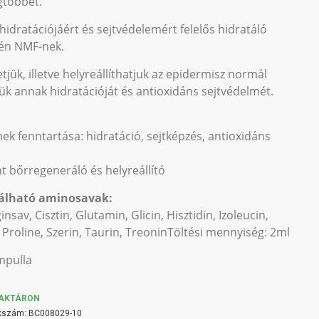
gtöbbet.
hidratációjáért és sejtvédelemért felelős hidratáló
vén NMF-nek.
jük, illetve helyreállíthatjuk az epidermisz normál
ük annak hidratációját és antioxidáns sejtvédelmét.
ek fenntartása: hidratáció, sejtképzés, antioxidáns
t bőrregeneráló és helyreállító
álható aminosavak:
nsav, Cisztin, Glutamin, Glicin, Hisztidin, Izoleucin,
n, Proline, Szerin, Taurin, TreoninTöltési mennyiség: 2ml
mpulla
AKTÁRON
kszám:
BC008029-10