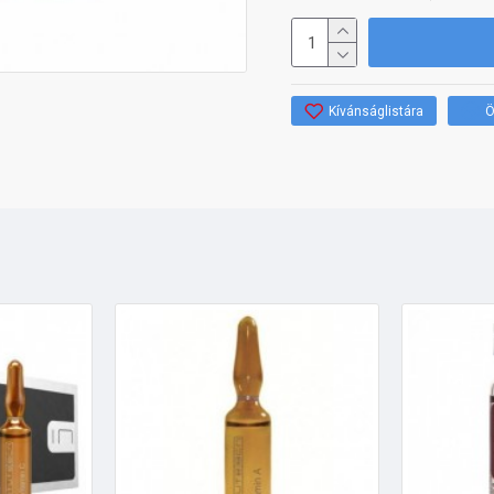
Kívánságlistára
Ö