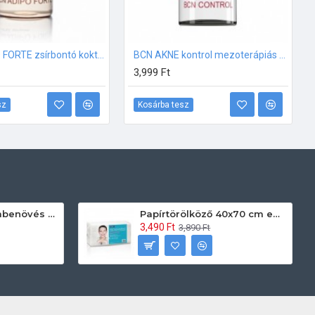
BCN ADIPO FORTE zsírbontó koktél fiola 10ml
BCN AKNE kontrol mezoterápiás fiola 5ml
3,999 Ft
sz
Kosárba tesz
Prontoman körömbenövés kezelő gél tamponáláshoz 20 ml
Papírtörölköző 40x70 cm egyszerhasználatos 60db/csomag
3,490 Ft
3,890 Ft