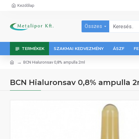
Kezdőlap
Összes
TERMÉKEK
SZAKMAI KEDVEZMÉNY
ÁSZF
FE
BCN Hialuronsav 0,8% ampulla 2ml
BCN Hialuronsav 0,8% ampulla 2