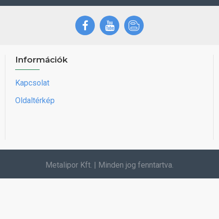
Információk
Kapcsolat
Oldaltérkép
Metalipor Kft. | Minden jog fenntartva.