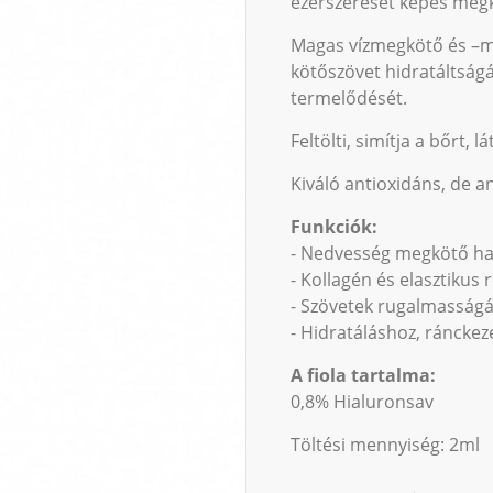
ezerszeresét képes megk
Magas vízmegkötő és –m
kötőszövet hidratáltságá
termelődését.
Feltölti, simítja a bőrt,
Kiváló antioxidáns, de an
Funkciók:
- Nedvesség megkötő ha
- Kollagén és elasztikus
- Szövetek rugalmasság
- Hidratáláshoz, ránckez
A fiola tartalma:
0,8% Hialuronsav
Töltési mennyiség: 2ml