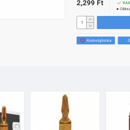
2,299 Ft
RA
Cikks
Kívánságlistára
Ö