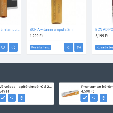
BCN 22%-os C-vitamin 5ml ampulla csomag (10db-os)
BCN A-vitamin ampulla 2ml
1,299 Ft
5,199 Ft
Kosárba tesz
Kosárba te
Vérzéscsillapító timsó rúd 20db
549 Ft
4,590 Ft