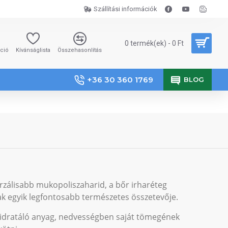
Szállítási információk
0 termék(ek) - 0 Ft
áció
Kívánságlista
Összehasonlítás
+36 30 360 1769
BLOG
rzálisabb mukopoliszaharid, a bőr irharéteg
k egyik legfontosabb természetes összetevője.
 hidratáló anyag, nedvességben saját tömegének