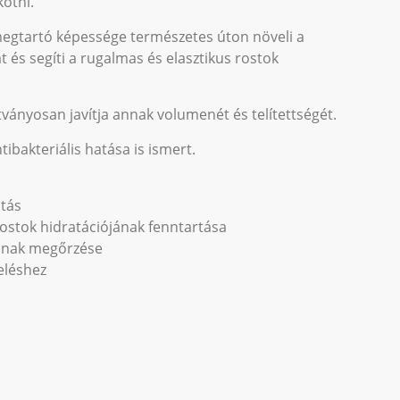
ötni.
egtartó képessége természetes úton növeli a
t és segíti a rugalmas és elasztikus rostok
 látványosan javítja annak volumenét és telítettségét.
tibakteriális hatása is ismert.
tás
 rostok hidratációjának fenntartása
ának megőrzése
eléshez