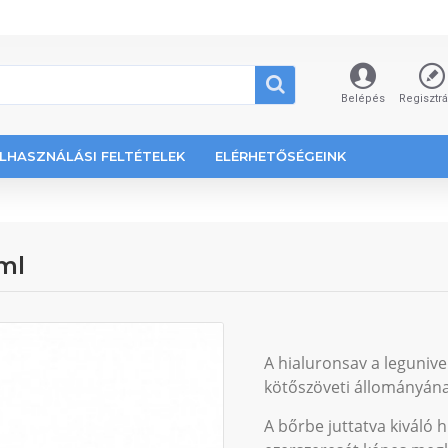
Belépés
Regisztr
LHASZNÁLÁSI FELTÉTELEK
ELÉRHETŐSÉGEINK
ml
A hialuronsav a legunive
kötőszöveti állományána
A bőrbe juttatva kiváló