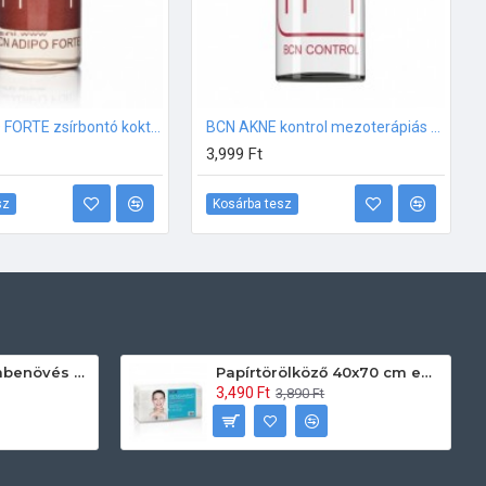
BCN ADIPO FORTE zsírbontó koktél fiola 10ml
BCN AKNE kontrol mezoterápiás fiola 5ml
3,999 Ft
sz
Kosárba tesz
Prontoman körömbenövés kezelő gél tamponáláshoz 20 ml
Papírtörölköző 40x70 cm egyszerhasználatos 60db/csomag
3,490 Ft
3,890 Ft