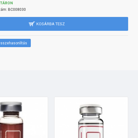
KTÁRON
zám:
BC008030
KOSÁRBA TESZ
sszehasonlítás