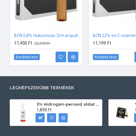
BCN 0,8% Hialuronsav 2ml ampulla csomag (10db-os)
17,450 Ft
11,199 Ft
22,299 Ft
Kosárba tesz
Kosárba tesz
LEGNÉPSZERŰBB TERMÉKEK
3% Hidrogén-peroxid oldat (sebfertőtlenítő) 100ml
1,890 Ft