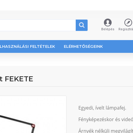
Belépés
Regisztr
LHASZNÁLÁSI FELTÉTELEK
ELÉRHETŐSÉGEINK
t FEKETE
Egyedi, ívelt lámpafej.
Fényképezéskor és videó
Árnyék nélküli megvilágít