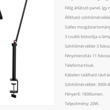
Félig átlátszó panel, így
Állítható színhőmérsékle
Széles mozgástartományú
3 csukló biztosítja a lám
Színhőmérséklet 3 fokoz
Fényintenzitás 11 fokoza
Telefontartóval.
Kábelen található távírán
Színhőmérséklet: 3000-
Fényerő: 1800lumen.
Teljesítmény: 20W.