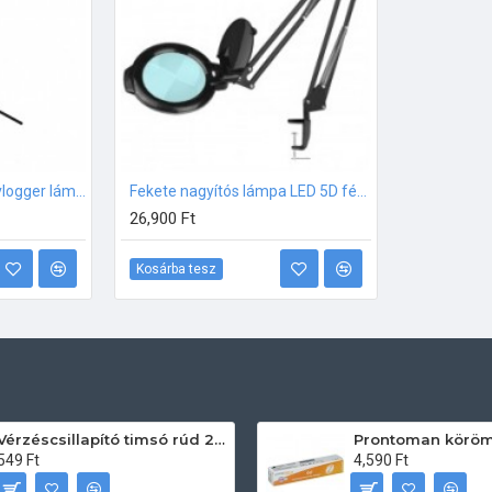
Circle Art Sminkes és vlogger lámpa
Fekete nagyítós lámpa LED 5D fényerősség szabályzóval 150mm
26,900 Ft
Kosárba tesz
Vérzéscsillapító timsó rúd 20db
549 Ft
4,590 Ft