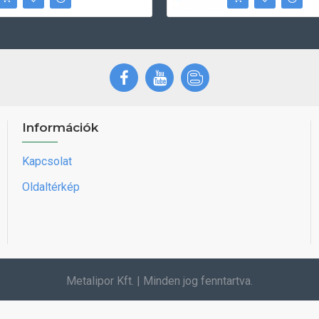
Információk
Kapcsolat
Oldaltérkép
Metalipor Kft. | Minden jog fenntartva.