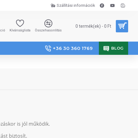
Szállítási információk
0 termék(ek) - 0 Ft
áció
Kívánságlista
Összehasonlítás
+36 30 360 1769
BLOG
záskor is jól működik.
ást biztosít.