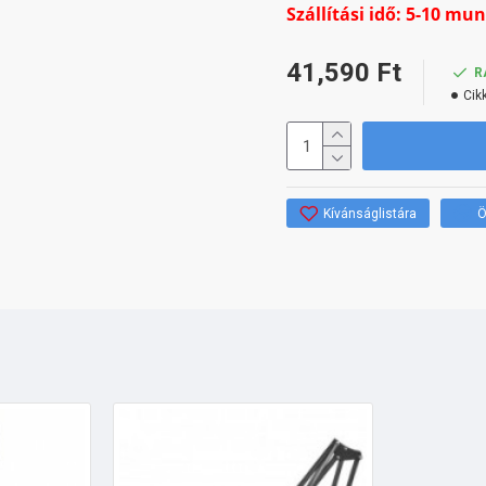
Szállítási idő: 5-10 mu
41,590 Ft
R
Cik
Kívánságlistára
Ö