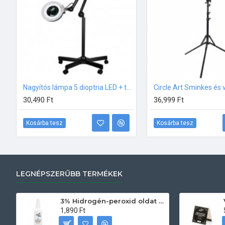
Nagyítós lámpa 5 dioptria LED + talppal FEKETE
30,490 Ft
36,999 Ft
Kosárba tesz
Kosárba tesz
LEGNÉPSZERŰBB TERMÉKEK
3% Hidrogén-peroxid oldat (sebfertőtlenítő) 100ml
1,890 Ft