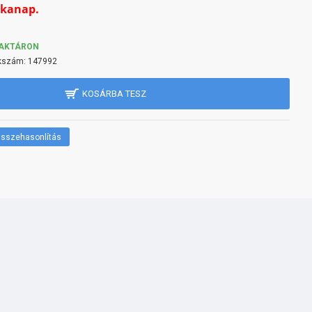
nkanap.
AKTÁRON
kszám:
147992
KOSÁRBA TESZ
sszehasonlítás