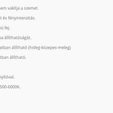
 nem vakítja a szemet.
t és fényintenzitás.
 fej.
pa állíthatóságát.
atban állítható (hideg-közepes-meleg)
tban állítható.
yítóval.
4500-6000K.