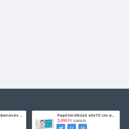
Prontoman körömbenövés kezelő gél tamponáláshoz 20 ml
Papírtörölköző 40x70 cm egyszerhasználatos 60db/csomag
3,490 Ft
3,890 Ft