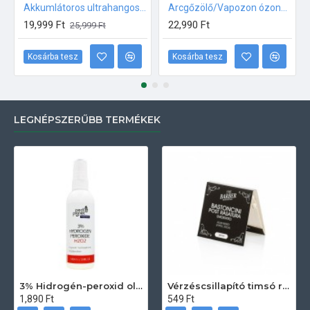
Akkumlátoros ultrahangos készülék
Arcgőzölő/Vapozon ózonnal D-008
19,999 Ft
22,990 Ft
25,999 Ft
Kosárba tesz
Kosárba tesz
LEGNÉPSZERŰBB TERMÉKEK
3% Hidrogén-peroxid oldat (sebfertőtlenítő) 100ml
Vérzéscsillapító timsó rúd 20db
1,890 Ft
549 Ft