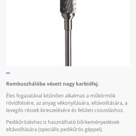
Rombuszhálóba vésett nagy karbidfej.
Éles fogazatával kitűnően alkalmas a műkörmök
rövidítésére, az anyag vékonyítására, eltávolítására, a
levegős részek kireszelésére és felületi csiszoláshoz.
Pedikűrözéshez is használható bőrkeményedések
eltávolítására (speciális pedikűrös géppel).