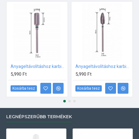
Anyageltávolításhoz karbid fej NAGYON DURVA 250071-XC
Anyageltávolításhoz karbid fej NAGYON DURVA 250072-XC
5,990 Ft
5,990 Ft
Kosárba tesz
Kosárba tesz
LEGNÉPSZERŰBB TERMÉKEK