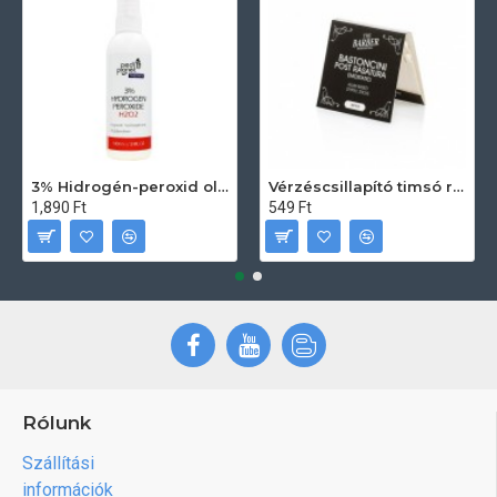
3% Hidrogén-peroxid oldat (sebfertőtlenítő) 100ml
Vérzéscsillapító timsó rúd 20db
1,890 Ft
549 Ft
Rólunk
Szállítási
információk