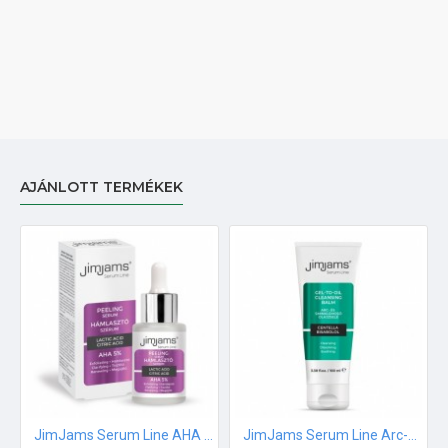
AJÁNLOTT TERMÉKEK
JimJams Serum Line AHA 5% hámlasztó szérum 30ml
JimJams Serum Line Arc-és sminklemosó olajzselé 100ml