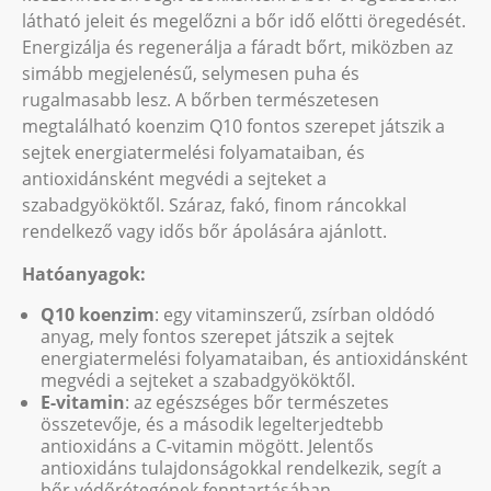
látható jeleit és megelőzni a bőr idő előtti öregedését.
Energizálja és regenerálja a fáradt bőrt, miközben az
simább megjelenésű, selymesen puha és
rugalmasabb lesz. A bőrben természetesen
megtalálható koenzim Q10 fontos szerepet játszik a
sejtek energiatermelési folyamataiban, és
antioxidánsként megvédi a sejteket a
szabadgyököktől. Száraz, fakó, finom ráncokkal
rendelkező vagy idős bőr ápolására ajánlott.
Hatóanyagok:
Q10 koenzim
: egy vitaminszerű, zsírban oldódó
anyag, mely fontos szerepet játszik a sejtek
energiatermelési folyamataiban, és antioxidánsként
megvédi a sejteket a szabadgyököktől.
E-vitamin
: az egészséges bőr természetes
összetevője, és a második legelterjedtebb
antioxidáns a C-vitamin mögött. Jelentős
antioxidáns tulajdonságokkal rendelkezik, segít a
bőr védőrétegének fenntartásában.