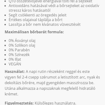
Q10 összetevőjével energiával tölti fel a sejteket
Antioxidáns hatásával védi a bőrsejteket az oxidatív
stressz káros hatásaitól
Segít csökkenti az öregedés jeleit
Értékes olajaival táplálja a bőrt
Lassítja a bőr nem kívánatos vízvesztését
Maximálisan bőrbarát formula:
0% Ásványi olaj
0% Szilikon olaj
0% Parabén
0% Színezék
0% Illat
VEGÁN
Használat:
A napi rutin részeként reggel és este
vigyen fel 2-4 csepp szérumot a letisztított arc, nyak és
dekoltázs bőrére, majd gyengéden masszírozza be.
Utána alkalmazza a napszaknak megfelelő hidratáló
krémet.
Figyelmeztetés:
Külsőleges használatra.