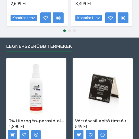
2,699 Ft
3,499 Ft
Kosárba tesz
Kosárba tesz
LEGNÉPSZERŰBB TERMÉKEK
3% Hidrogén-peroxid oldat (sebfertőtlenítő) 100ml
Vérzéscsillapító timsó rúd 20db
1,890 Ft
549 Ft