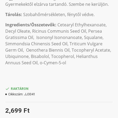
Gyermekektől elzárva tartandó. Szembe ne kerüljön.
Tárolás:
Szobahőmérsékleten, fénytől védve.
Ingredients/Összetevők:
Cetearyl Ethylhexanoate,
Decyl Oleate, Ricinus Communis Seed Oil, Persea
Gratissima Oil, Isononyl Isononanoate, Squalane,
Simmondsia Chinensis Seed Oil, Triticum Vulgare
Germ Oil, Oenothera Biennis Oil, Tocopheryl Acetate,
Ubiquinone, Bisabolol, Tocopherol, Helianthus
Annuus Seed Oil, o-Cymen-5-ol
RAKTÁRON
Cikkszám:
JJ3041
2,699 Ft