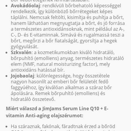
Avokádóolaj
: rendkívüli bőrbehatoló képességgel
rendelkezik, így különböző bőrrétegeket képes
táplálni. Nemcsak feltölti, kisimítja és puhítja a bőrt,
hanem láthatóan megnyugtatja a bőrt, és jó forrása
a természetes antioxidánsoknak, mint például az A-,
C-, D- és E-vitaminnak. Simává és rugalmassá teszi a
bőrt, megőrzi a bőr fiatalságát, gyorsítja a hegek
gyógyulását.
Szkvalén
: a kozmetikumokban kiváló hidratáló,
bőrpuhító (emolliens) anyag, természetes hidratáló
elem (NMF, natural moisturizing factor), mely
antioxidáns hatással bír.
Jojobaolaj
: különlegessége, hogy összetétele
nagyon hasonlít az emberi bőr felületét fedő
faggyúéhoz, így kiválóan alkalmas a száraz bőr
ápolására. Remek bőrpuhító (emolliens) és
hidratáló összetevő.
Miért válaszd a
JimJams Serum Line Q10 + E-
vitamin Anti-aging olajszérumot
:
Ha száraznak, fakónak, fáradtnak érzed a bőröd