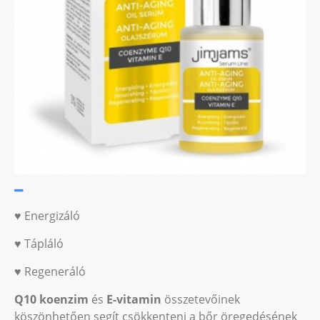
♥ Energizáló
♥ Tápláló
♥ Regeneráló
Q10 koenzim
és
E-vitamin
összetevőinek
köszönhetően segít csökkenteni a bőr öregedésének